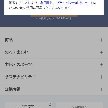
閲覧することにより、
利用規約
、
プライバシーポリシー
、およ
び Cookie の使用に同意したことになります。
バー検索サイト［BAR-NAVI］
商品
商品TOP
知る・楽しむ
商品一覧
知る・楽しむTOP
文化・スポーツ
商品発売情報
キャンペーン
文化・スポーツTOP
サステナビリティ
栄養成分一覧
工場見学
サントリーホール
サステナビリティTOP
企業情報
お料理・お酒レシピ
サントリー美術館
トップメッセージ
企業情報TOP