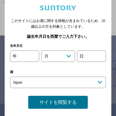
那須塩原駅(栃木県)周辺500mで掘りごたつありのお店
関連ページ
このサイトにはお酒に関する情報が含まれているため、
20
歳以上の方を対象としています。
誕生年月日を西暦でご入力下さい。
生年月日
年
日
月
サイトマップ
ご意見・ご感想
利用規約
※それぞれのお店のメニューや営業時間などの掲載情報については、
予告なしに変更されることがありますので、
国
念のためお店にご確認の上ご来店くださいますようお願い申し上げま
す。
情報提供：ぐるなび
サイトを閲覧する
関連リンク