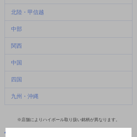
北陸・甲信越
中部
関西
中国
四国
九州・沖縄
※店舗によりハイボール取り扱い銘柄が異なります。
栃木県
那須塩原駅(栃木県)周辺500m