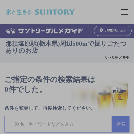
このページの本文へ移動
メニュ
現在地
から探す
那須塩原駅(栃木県)周辺500mで掘りごたつ
ありのお店
0
～
0
0
件 ／
件
ご指定の条件の検索結果は
0件でした。
条件を変更して、再度検索してください。