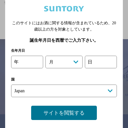
雀宮駅(栃木県)周辺500m,隠れ家的フンイキ,2,000円未満のお店
関連ページ
このサイトにはお酒に関する情報が含まれているため、
20
歳以上の方を対象としています。
誕生年月日を西暦でご入力下さい。
生年月日
年
日
月
サイトマップ
ご意見・ご感想
利用規約
※それぞれのお店のメニューや営業時間などの掲載情報については、
予告なしに変更されることがありますので、
国
念のためお店にご確認の上ご来店くださいますようお願い申し上げま
す。
情報提供：ぐるなび
サイトを閲覧する
関連リンク