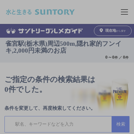
このページの本文へ移動
メニュ
現在地
から探す
雀宮駅(栃木県)周辺500m,隠れ家的フンイ
キ,2,000円未満のお店
0
～
0
0
件 ／
件
ご指定の条件の検索結果は
0件でした。
条件を変更して、再度検索してください。