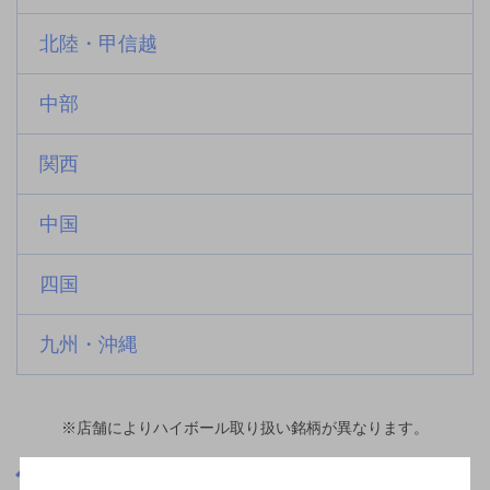
北陸・甲信越
中部
関西
中国
四国
九州・沖縄
※店舗によりハイボール取り扱い銘柄が異なります。
栃木県
雀宮駅(栃木県)周辺500m