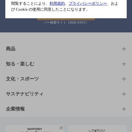
閲覧することにより、
利用規約
、
プライバシーポリシー
、およ
び Cookie の使用に同意したことになります。
バー検索サイト［BAR-NAVI］
商品
商品TOP
知る・楽しむ
商品一覧
知る・楽しむTOP
文化・スポーツ
商品発売情報
キャンペーン
文化・スポーツTOP
サステナビリティ
栄養成分一覧
工場見学
サントリーホール
サステナビリティTOP
企業情報
お料理・お酒レシピ
サントリー美術館
トップメッセージ
企業情報TOP