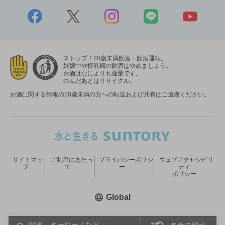
ストップ！20歳未満飲酒・飲酒運転。
妊娠中や授乳期の飲酒はやめましょう。
お酒はなによりも適量です。
のんだあとはリサイクル。
お酒に関する情報の20歳未満の方への転送および共有はご遠慮ください。
サイトマッ
ご利用にあたっ
プライバシーポリシ
ウェブアクセシビリ
プ
て
ー
ティ
ポリシー
新しいウィンドウで開く
Global
COPYRIGHT © SUNTORY HOLDINGS LIMITED.