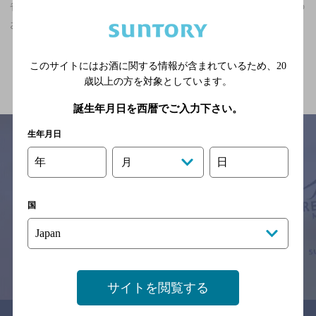
雀宮駅(栃木県)周辺500m,深夜まで食事のできるお店,2,000円未満の
お店
関連ページ
このサイトにはお酒に関する情報が含まれているため、
20
歳以上の方を対象としています。
誕生年月日を西暦でご入力下さい。
生年月日
年
日
月
サイトマップ
ご意見・ご感想
利用規約
※それぞれのお店のメニューや営業時間などの掲載情報については、
国
予告なしに変更されることがありますので、
念のためお店にご確認の上ご来店くださいますようお願い申し上げま
す。
情報提供：ぐるなび
サイトを閲覧する