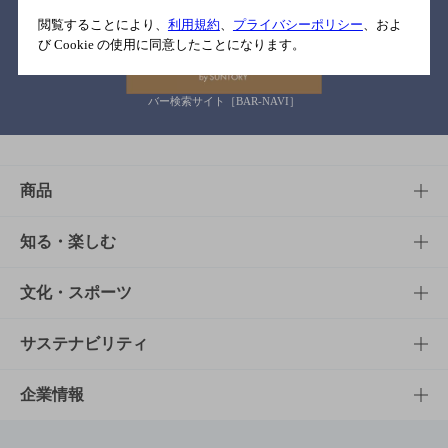
関連リンク
閲覧することにより、
利用規約
、
プライバシーポリシー
、およ
び Cookie の使用に同意したことになります。
バー検索サイト［BAR-NAVI］
商品
商品TOP
知る・楽しむ
商品一覧
知る・楽しむTOP
文化・スポーツ
商品発売情報
キャンペーン
文化・スポーツTOP
サステナビリティ
栄養成分一覧
工場見学
サントリーホール
サステナビリティTOP
企業情報
お料理・お酒レシピ
サントリー美術館
トップメッセージ
企業情報TOP