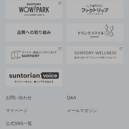
地域情報
サントリーサンバーズ大阪
サントリーが考えるサステナビリティ経営
企業概要
東京サントリーサンゴリアス
ESG情報ポータル
グループ企業一覧
サントリースポーツ
サステナビリティストーリーズ
事業所一覧
採用情報
お問い合わせ
Q&A
マイページ
メールマガジン
公式SNS一覧