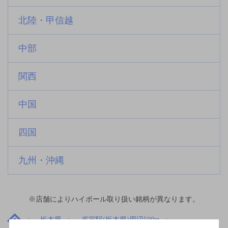
北陸・甲信越
中部
関西
中国
四国
九州・沖縄
※店舗によりハイボール取り扱い銘柄が異なります。
栃木県
雀宮駅(栃木県)周辺500m