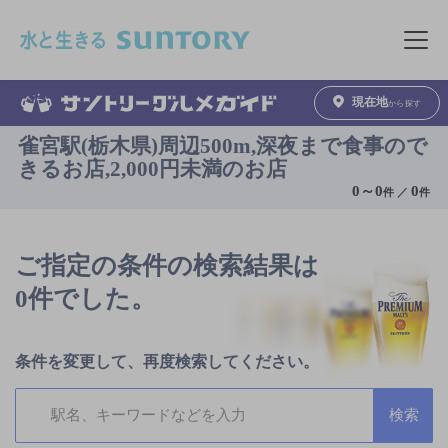
このページの本文へ移動
メニュ
現在地
から探す
雀宮駅(栃木県)周辺500m,深夜まで食事ので
きるお店,2,000円未満のお店
0
～
0
0
件 ／
件
ご指定の条件の検索結果は
0件でした。
条件を変更して、再度検索してください。