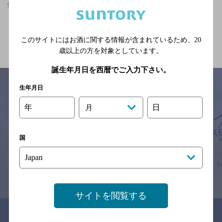
佐野駅(栃木県)周辺500m,和食,結婚式の2次会におすすめのお店
関連ページ
このサイトにはお酒に関する情報が含まれているため、
20
歳以上の方を対象としています。
誕生年月日を西暦でご入力下さい。
生年月日
年
日
月
サイトマップ
ご意見・ご感想
利用規約
※それぞれのお店のメニューや営業時間などの掲載情報については、
予告なしに変更されることがありますので、
国
念のためお店にご確認の上ご来店くださいますようお願い申し上げま
す。
情報提供：ぐるなび
サイトを閲覧する
関連リンク