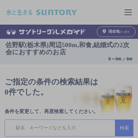
このページの本文へ移動
メニュ
現在地
から探す
佐野駅(栃木県)周辺500m,和食,結婚式の2次
会におすすめのお店
0
～
0
0
件 ／
件
ご指定の条件の検索結果は
0件でした。
条件を変更して、再度検索してください。