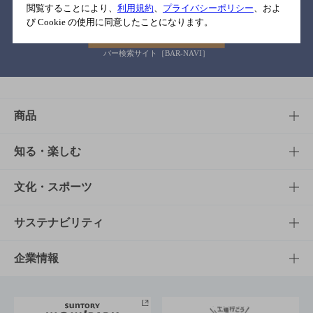
閲覧することにより、
利用規約
、
プライバシーポリシー
、およ
び Cookie の使用に同意したことになります。
バー検索サイト［BAR-NAVI］
商品
商品TOP
知る・楽しむ
商品一覧
知る・楽しむTOP
文化・スポーツ
商品発売情報
キャンペーン
文化・スポーツTOP
サステナビリティ
栄養成分一覧
工場見学
サントリーホール
サステナビリティTOP
企業情報
お料理・お酒レシピ
サントリー美術館
トップメッセージ
企業情報TOP