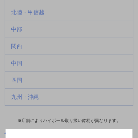
北陸・甲信越
中部
関西
中国
四国
九州・沖縄
※店舗によりハイボール取り扱い銘柄が異なります。
栃木県
佐野駅(栃木県)周辺500m