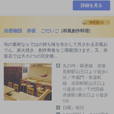
詳細を見る
自然物語 赤坂 ごだいご
[和風創作料理]
旬の素材ならではの持ち味を生かして共される京風お
でん、炭火焼き、創作和食をご堪能頂けます。又、赤
坂店では大小2つの完全個…
丸の内・銀座線 赤坂
見附駅山王口より徒歩1
分／半蔵門・有楽町
線 永田町駅山王口よ
り徒歩3分／千代田線
赤坂駅2番出口より徒歩
5分
日曜／祝日