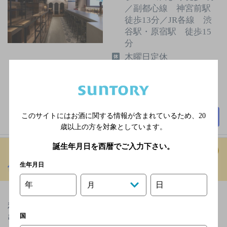
／副都心線 神宮前駅
徒歩13分／JR各線 渋
谷駅・原宿駅 徒歩15
分
木曜日定休
5,000円以上～7,000円未
満
35席
このサイトにはお酒に関する情報が含まれているため、
20
詳細を見る
歳以上の方を対象としています。
誕生年月日を西暦でご入力下さい。
生年月日
個室と鶏料理 やまと 虎ノ門
[居酒屋]
年
日
月
【虎ノ門駅徒歩1分】×【個室完備】各種ご宴会、接待
利用 飲み放題付きコース 6300円～新鮮鶏の刺身、
国
串焼きなど…