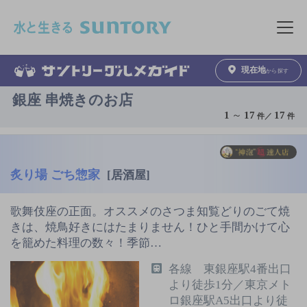
このページの本文へ移動
メニュ
現在地
から探す
銀座 串焼きのお店
1
～
17
17
件／
件
炙り場 ごち惣家
[居酒屋]
歌舞伎座の正面。オススメのさつま知覧どりのごて焼
きは、焼鳥好きにはたまりません！ひと手間かけて心
を籠めた料理の数々！季節…
各線 東銀座駅4番出口
より徒歩1分／東京メト
ロ銀座駅A5出口より徒