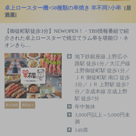
卓上ロースター機×50種類の串焼き 羊不同?小串
[居
酒屋]
【御徒町駅徒歩3分】NEWOPEN！・TBS情報番組で紹
介された卓上ロースターで焼立てラム串を堪能◎・ネ
オンきら…
地下鉄銀座線 上野広小
路駅 徒歩1分／大江戸線
上野御徒町駅 徒歩1分／
ＪＲ 御徒町駅 南口 徒歩
3分／ＪＲ 上野駅 徒歩7
分／京成本線 京成上野
駅 徒歩7分
飲み放題
個室あり
年中無休
3,000円以上～5,000円未
満
148席