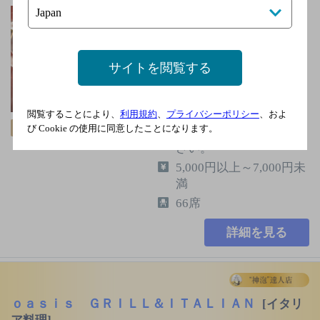
地下鉄銀座線 虎ノ門駅
2a出口 徒歩1分／地下鉄
日比谷線 虎ノ門ヒルズ
駅 A1出口 徒歩3分
サイトを閲覧する
土曜日・日曜日祝日土
曜日は10名様以上のご
閲覧することにより、
利用規約
、
プライバシーポリシー
、およ
予約で営業致します。
び Cookie の使用に同意したことになります。
飲み放題
個室あり
お気軽にお問合せくだ
さい。
5,000円以上～7,000円未
満
66席
詳細を見る
ｏａｓｉｓ ＧＲＩＬＬ＆ＩＴＡＬＩＡＮ
[イタリ