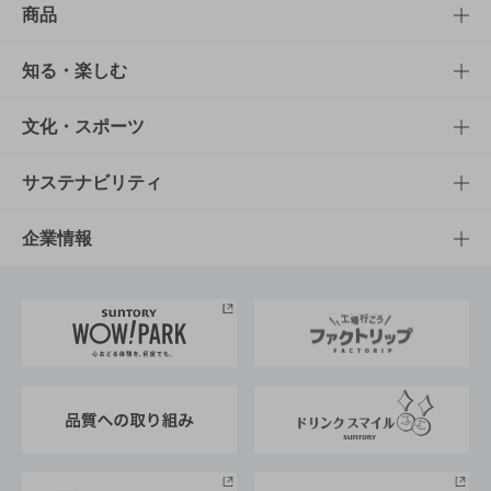
商品
商品TOP
知る・楽しむ
商品一覧
知る・楽しむTOP
文化・スポーツ
商品発売情報
キャンペーン
文化・スポーツTOP
サステナビリティ
栄養成分一覧
工場見学
サントリーホール
サステナビリティTOP
企業情報
お料理・お酒レシピ
サントリー美術館
トップメッセージ
企業情報TOP
地域情報
サントリーサンバーズ大阪
サントリーが考えるサステナビリティ経営
企業概要
東京サントリーサンゴリアス
ESG情報ポータル
グループ企業一覧
サントリースポーツ
サステナビリティストーリーズ
事業所一覧