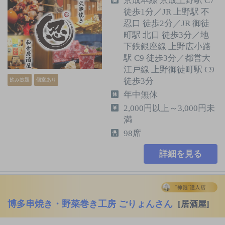
京成本線 京成上野駅 C7
徒歩1分／JR 上野駅 不
忍口 徒歩2分／JR 御徒
町駅 北口 徒歩3分／地
下鉄銀座線 上野広小路
駅 C9 徒歩3分／都営大
江戸線 上野御徒町駅 C9
徒歩3分
飲み放題
個室あり
年中無休
2,000円以上～3,000円未
満
98席
詳細を見る
博多串焼き・野菜巻き工房 ごりょんさん
[居酒屋]