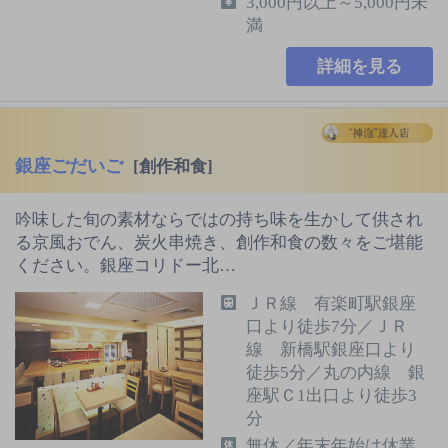
3,000円以上～5,000円未
満
詳細を見る
銀座ごだいご
[創作和食]
吟味した旬の素材ならではの持ち味を生かして供され
る京風おでん、炭火串焼き、創作和食の数々をご堪能
ください。銀座コリドー北…
ＪＲ線 有楽町駅銀座
口より徒歩7分／ＪＲ
線 新橋駅銀座口より
徒歩5分／丸の内線 銀
座駅Ｃ1出口より徒歩3
分
無休／年末年始は休業