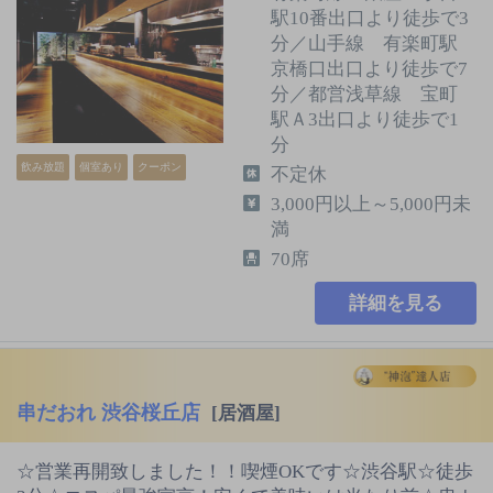
駅10番出口より徒歩で3
分／山手線 有楽町駅
京橋口出口より徒歩で7
分／都営浅草線 宝町
駅Ａ3出口より徒歩で1
分
飲み放題
個室あり
クーポン
不定休
3,000円以上～5,000円未
満
70席
詳細を見る
串だおれ 渋谷桜丘店
[居酒屋]
☆営業再開致しました！！喫煙OKです☆渋谷駅☆徒歩