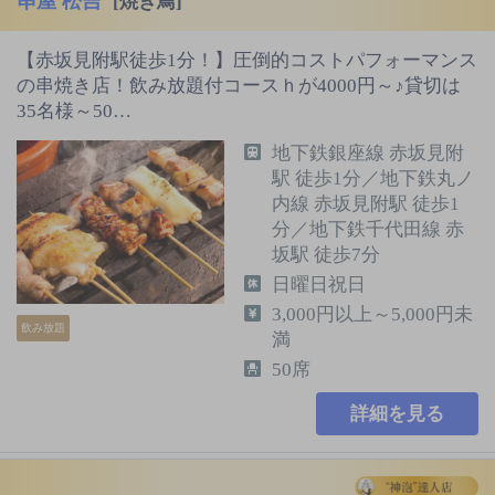
串屋 松吉
[焼き鳥]
【赤坂見附駅徒歩1分！】圧倒的コストパフォーマンス
の串焼き店！飲み放題付コースｈが4000円～♪貸切は
35名様～50…
地下鉄銀座線 赤坂見附
駅 徒歩1分／地下鉄丸ノ
内線 赤坂見附駅 徒歩1
分／地下鉄千代田線 赤
坂駅 徒歩7分
日曜日祝日
3,000円以上～5,000円未
飲み放題
満
50席
詳細を見る