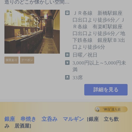
造りのどこか懐かしい空間…
ＪＲ各線 新橋駅銀座
口出口より徒歩6分／Ｊ
Ｒ各線 有楽町駅銀座
口出口より徒歩6分／地
下鉄各線 銀座駅Ｂ3出
口より徒歩6分
日曜／祝日
個室あり
クーポン
3,000円以上～5,000円未
満
33席
詳細を見る
銀座 串焼き 立呑み マルギン
[銀座 立ち飲
み 居酒屋]