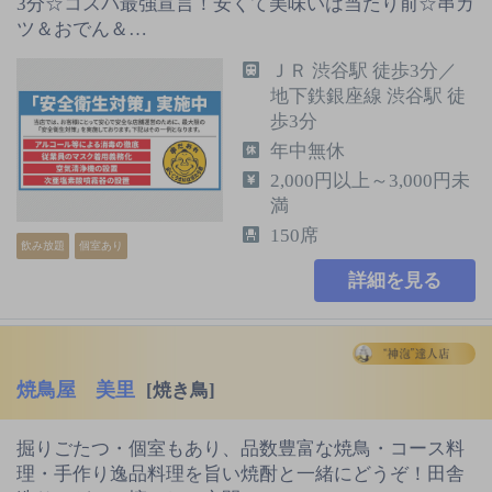
3分☆コスパ最強宣言！安くて美味いは当たり前☆串カ
ツ＆おでん＆…
ＪＲ 渋谷駅 徒歩3分／
地下鉄銀座線 渋谷駅 徒
歩3分
年中無休
2,000円以上～3,000円未
満
150席
飲み放題
個室あり
詳細を見る
焼鳥屋 美里
[焼き鳥]
掘りごたつ・個室もあり、品数豊富な焼鳥・コース料
理・手作り逸品料理を旨い焼酎と一緒にどうぞ！田舎