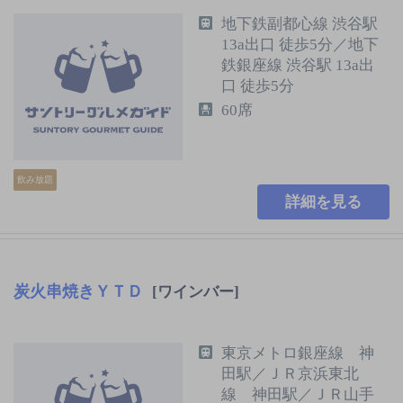
地下鉄副都心線 渋谷駅
13a出口 徒歩5分／地下
鉄銀座線 渋谷駅 13a出
口 徒歩5分
60席
飲み放題
詳細を見る
炭火串焼きＹＴＤ
[ワインバー]
東京メトロ銀座線 神
田駅／ＪＲ京浜東北
線 神田駅／ＪＲ山手