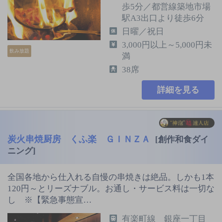
歩5分／都営線築地市場
駅A3出口より徒歩6分
日曜／祝日
3,000円以上～5,000円未
飲み放題
満
38席
詳細を見る
炭火串焼厨房 くふ楽 ＧＩＮＺＡ
[創作和食ダイ
ニング]
全国各地から仕入れる自慢の串焼きは絶品。しかも1本
120円～とリーズナブル。お通し・サービス料は一切な
し ※【緊急事態宣…
有楽町線 銀座一丁目