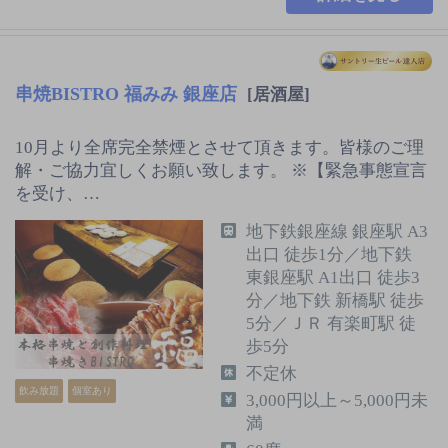
串焼BISTRO 福みみ 銀座店
[居酒屋]
10月より全席完全禁煙とさせて頂きます。皆様のご理
解・ご協力宜しくお願い致します。 ※【緊急事態宣言
を受け、…
地下鉄銀座線 銀座駅 A3
出口 徒歩1分／地下鉄
東銀座駅 A1出口 徒歩3
分／地下鉄 新橋駅 徒歩
5分／ＪＲ 有楽町駅 徒
歩5分
不定休
飲み放題
個室あり
3,000円以上～5,000円未
満