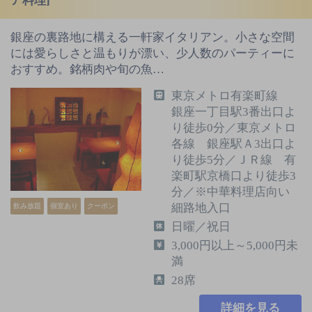
ア料理]
銀座の裏路地に構える一軒家イタリアン。小さな空間
には愛らしさと温もりが漂い、少人数のパーティーに
おすすめ。銘柄肉や旬の魚…
東京メトロ有楽町線
銀座一丁目駅3番出口よ
り徒歩0分／東京メトロ
各線 銀座駅Ａ3出口よ
り徒歩5分／ＪＲ線 有
楽町駅京橋口より徒歩3
分／※中華料理店向い
細路地入口
飲み放題
個室あり
クーポン
日曜／祝日
3,000円以上～5,000円未
満
28席
詳細を見る