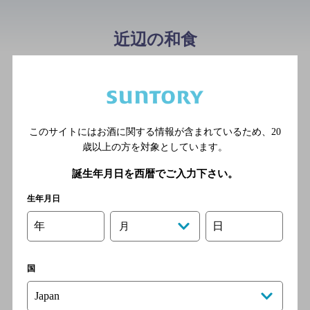
近辺の和食
やきとりバディーズ
[焼き鳥]
札幌市営地下鉄南北線 すす
きの駅／札幌市電山鼻線 す
このサイトにはお酒に関する情報が含まれているため、
20
すきの駅／札幌市営地下鉄東
歳以上の方を対象としています。
豊線 豊水すすきの駅／札幌
誕生年月日を西暦でご入力下さい。
市電山鼻線 東本願寺前駅／
札幌市電山鼻線 資生館小学
生年月日
校前駅
年
日
月
極薄ラムしゃぶ専門 工藤羊肉
国
店 2号店
[しゃぶしゃぶ]