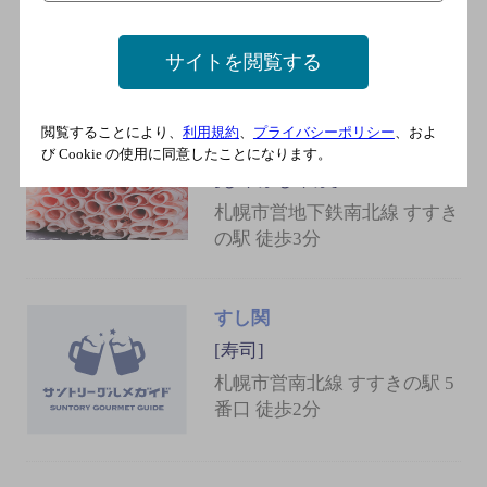
札幌市営地下鉄南北線 すすき
の駅 徒歩3分
サイトを閲覧する
極薄ラムしゃぶ専門 工藤羊肉
閲覧することにより、
利用規約
、
プライバシーポリシー
、およ
店
び Cookie の使用に同意したことになります。
[しゃぶしゃぶ]
札幌市営地下鉄南北線 すすき
の駅 徒歩3分
すし関
[寿司]
札幌市営南北線 すすきの駅 5
番口 徒歩2分