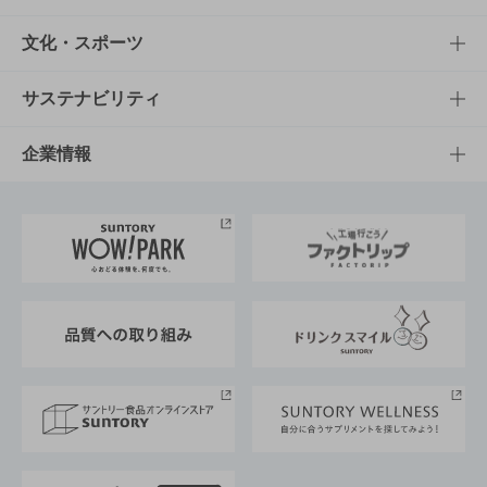
商品一覧
知る・楽しむTOP
文化・スポーツ
商品発売情報
キャンペーン
文化・スポーツTOP
サステナビリティ
栄養成分一覧
工場見学
サントリーホール
サステナビリティTOP
企業情報
お料理・お酒レシピ
サントリー美術館
トップメッセージ
企業情報TOP
地域情報
サントリーサンバーズ大阪
サントリーが考えるサステナビリティ経営
企業概要
東京サントリーサンゴリアス
ESG情報ポータル
グループ企業一覧
サントリースポーツ
サステナビリティストーリーズ
事業所一覧
採用情報