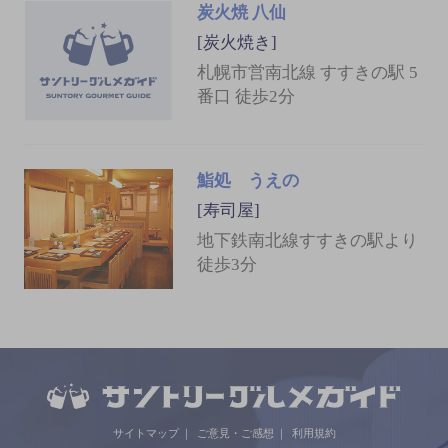
炭火焼 八仙
[炭火焼き]
札幌市営南北線 すすきの駅 5
番口 徒歩2分
鮨処 うえの
[寿司屋]
地下鉄南北線すすきの駅より
徒歩3分
サイトマップ
ご意見・ご感想
利用規約