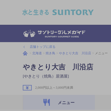
このページの本文へ移動
店舗トップに戻る
北海道
焼き鳥
やきとり大吉 川沿店
メニュー
やきとり大吉 川沿店
[やきとり（焼鳥）居酒屋]
2,000円以上～3,000円未満
メニュー