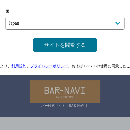
国
サイトマップ
ご意見・ご感想
利用規約
情報については、
予告なしに変更されることがありますので、
念のためお店にご確
サイトを閲覧する
情報提供：ぐるなび
より、
利用規約
、
プライバシーポリシー
、および Cookie の使用に同意し
関連リンク
バー検索サイト［BAR-NAVI］