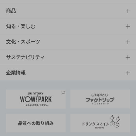
商品
商品TOP
知る・楽しむ
商品一覧
知る・楽しむTOP
文化・スポーツ
商品発売情報
キャンペーン
文化・スポーツTOP
サステナビリティ
栄養成分一覧
工場見学
サントリーホール
サステナビリティTOP
企業情報
お料理・お酒レシピ
サントリー美術館
トップメッセージ
企業情報TOP
地域情報
サントリーサンバーズ大阪
サントリーが考えるサステナビリティ経営
企業概要
東京サントリーサンゴリアス
ESG情報ポータル
グループ企業一覧
サントリースポーツ
サステナビリティストーリーズ
事業所一覧