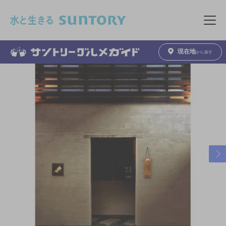
このページの本文へ移動
メニュ
現在地
から探す