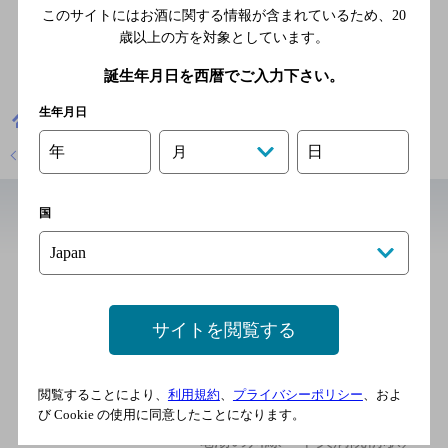
このサイトにはお酒に関する情報が含まれているため、
20
歳以上の方を対象としています。
誕生年月日を西暦でご入力下さい。
生年月日
北海道
居酒屋
Hakodate Dining 備後屋
年
日
月
店舗トップに戻る
国
近辺の居酒屋
てっちゃん五稜郭店
[居酒屋]
サイトを閲覧する
函館市電湯の川線 五稜郭公
園前駅／函館市電２系統 五
稜郭公園前駅／函館市電５系
閲覧することにより、
利用規約
、
プライバシーポリシー
、およ
統 五稜郭公園前駅／函館市
び Cookie の使用に同意したことになります。
電湯の川線 中央病院前駅／