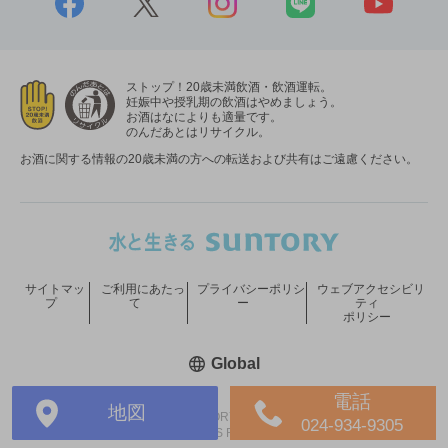
ストップ！20歳未満飲酒・飲酒運転。
妊娠中や授乳期の飲酒はやめましょう。
お酒はなによりも適量です。
のんだあとはリサイクル。
お酒に関する情報の20歳未満の方への転送および共有はご遠慮ください。
サイトマッ
ご利用にあたっ
プライバシーポリシ
ウェブアクセシビリ
プ
て
ー
ティ
ポリシー
新しいウィンドウで開く
Global
電話
地図
COPYRIGHT © SUNTORY HOLDINGS LIMITED.
024-934-9305
ALL RIGHTS RESERVED.