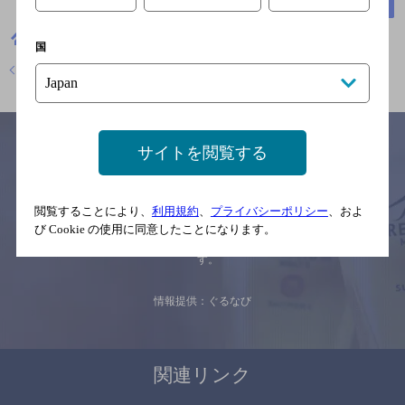
福島県郡山市堂前町26-12
地図
福島県
焼き鳥
やきとり大吉 福島郡山店
メニュー
国
店舗トップに戻る
サイトを閲覧する
サイトマップ
ご意見・ご感想
利用規約
閲覧することにより、
利用規約
、
プライバシーポリシー
、およ
※それぞれのお店のメニューや営業時間などの掲載情報については、
び Cookie の使用に同意したことになります。
予告なしに変更されることがありますので、
念のためお店にご確認の上ご来店くださいますようお願い申し上げま
す。
情報提供：ぐるなび
関連リンク