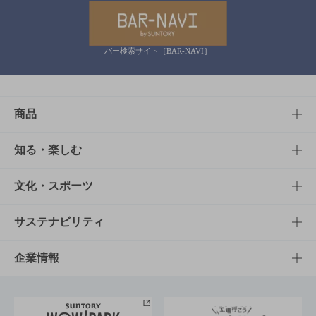
バー検索サイト［BAR-NAVI］
商品
商品TOP
知る・楽しむ
商品一覧
知る・楽しむTOP
文化・スポーツ
商品発売情報
キャンペーン
文化・スポーツTOP
サステナビリティ
栄養成分一覧
工場見学
サントリーホール
サステナビリティTOP
企業情報
お料理・お酒レシピ
サントリー美術館
トップメッセージ
企業情報TOP