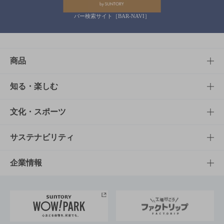
バー検索サイト［BAR-NAVI］
商品
商品TOP
知る・楽しむ
商品一覧
知る・楽しむTOP
文化・スポーツ
商品発売情報
キャンペーン
文化・スポーツTOP
サステナビリティ
栄養成分一覧
工場見学
サントリーホール
サステナビリティTOP
企業情報
お料理・お酒レシピ
サントリー美術館
トップメッセージ
企業情報TOP
地域情報
サントリーサンバーズ大阪
サントリーが考えるサステナビリティ経営
企業概要