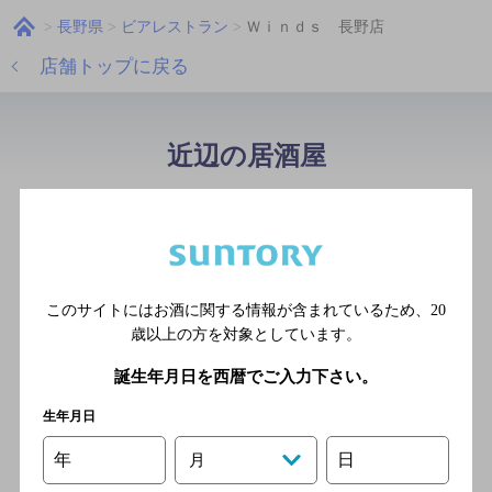
長野県
ビアレストラン
Ｗｉｎｄｓ 長野店
店舗トップに戻る
近辺の居酒屋
信州の憩い居酒屋 雪兎
[居酒屋]
長野電鉄長野線 長野駅／Ｊ
Ｒ信越本線 長野駅／ＪＲ長
このサイトにはお酒に関する情報が含まれているため、
20
野新幹線 長野駅／長野電鉄
歳以上の方を対象としています。
長野線 市役所前駅
誕生年月日を西暦でご入力下さい。
生年月日
肉マル酒場
年
日
月
[居酒屋]