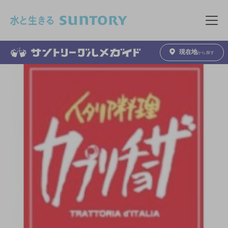
このページの本文へ移動
メニュ
現在地
から探す