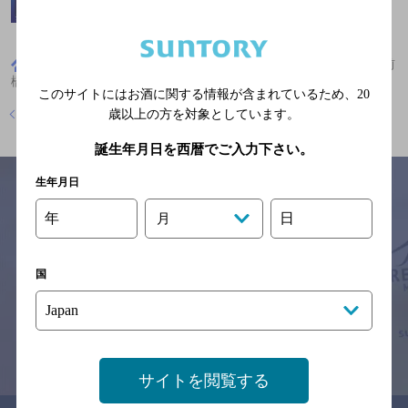
群馬県
イタリア料理
カプリチョーザ けやきウォーク前
橋店
このサイトにはお酒に関する情報が含まれているため、
20
店舗トップに戻る
歳以上の方を対象としています。
誕生年月日を西暦でご入力下さい。
生年月日
年
日
月
サイトマップ
ご意見・ご感想
利用規約
※それぞれのお店のメニューや営業時間などの掲載情報については、
国
予告なしに変更されることがありますので、
念のためお店にご確認の上ご来店くださいますようお願い申し上げま
す。
情報提供：ぐるなび
サイトを閲覧する