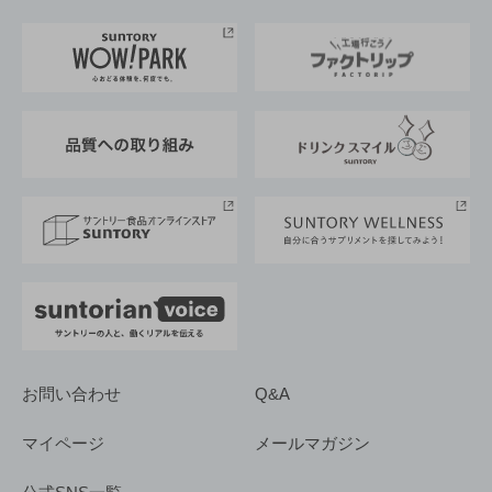
お料理・お酒レシピ
サントリー美術館
トップメッセージ
企業情報TOP
地域情報
サントリーサンバーズ大阪
サントリーが考えるサステナビリティ経営
企業概要
東京サントリーサンゴリアス
ESG情報ポータル
グループ企業一覧
サントリースポーツ
サステナビリティストーリーズ
事業所一覧
採用情報
お問い合わせ
Q&A
マイページ
メールマガジン