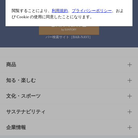
関連リンク
閲覧することにより、
利用規約
、
プライバシーポリシー
、およ
び Cookie の使用に同意したことになります。
バー検索サイト［BAR-NAVI］
商品
商品TOP
知る・楽しむ
商品一覧
知る・楽しむTOP
文化・スポーツ
商品発売情報
キャンペーン
文化・スポーツTOP
サステナビリティ
栄養成分一覧
工場見学
サントリーホール
サステナビリティTOP
企業情報