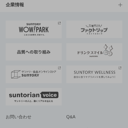
栄養成分一覧
工場見学
サントリーホール
サステナビリティTOP
企業情報
お料理・お酒レシピ
サントリー美術館
トップメッセージ
企業情報TOP
地域情報
サントリーサンバーズ大阪
サントリーが考えるサステナビリティ経営
企業概要
東京サントリーサンゴリアス
ESG情報ポータル
グループ企業一覧
サントリースポーツ
サステナビリティストーリーズ
事業所一覧
採用情報
お問い合わせ
Q&A