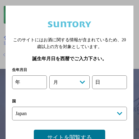
栃木県
ダイニングバー
Ｃａｆｅ＆ＤｉｎｉｎｇＢａｒ
このサイトにはお酒に関する情報が含まれているため、
20
珈茶話 ｋａｓｈｉｗａ
クーポン
歳以上の方を対象としています。
店舗トップに戻る
誕生年月日を西暦でご入力下さい。
生年月日
年
日
月
サイトマップ
ご意見・ご感想
利用規約
国
※それぞれのお店のメニューや営業時間などの掲載情報については、
予告なしに変更されることがありますので、
念のためお店にご確認の上ご来店くださいますようお願い申し上げま
す。
情報提供：ぐるなび
サイトを閲覧する