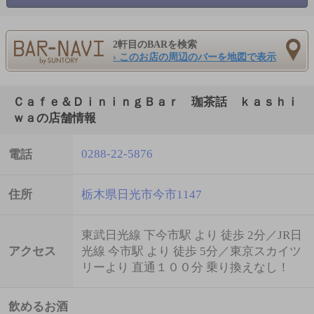
2軒目のBARを検索
› このお店の周辺のバーを地図で表示
Ｃａｆｅ＆ＤｉｎｉｎｇＢａｒ 珈茶話 ｋａｓｈｉ
ｗａの店舗情報
0288-22-5876
電話
住所
栃木県日光市今市1147
東武日光線 下今市駅 より 徒歩 2分／JR日
アクセス
光線 今市駅 より 徒歩 5分／東京スカイツ
リーより 直通１００分 乗り換えなし！
飲めるお酒