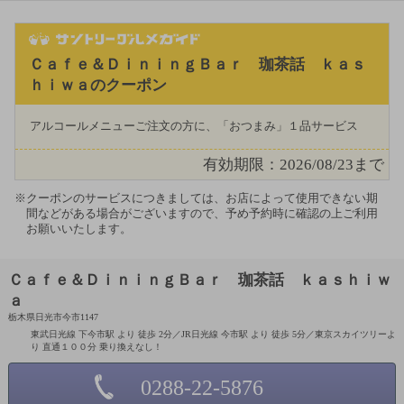
Ｃａｆｅ＆ＤｉｎｉｎｇＢａｒ 珈茶話 ｋａｓ
ｈｉｗａのクーポン
アルコールメニューご注文の方に、「おつまみ」１品サービス
有効期限：2026/08/23まで
クーポンのサービスにつきましては、お店によって使用できない期
間などがある場合がございますので、予め予約時に確認の上ご利用
お願いいたします。
Ｃａｆｅ＆ＤｉｎｉｎｇＢａｒ 珈茶話 ｋａｓｈｉｗ
ａ
栃木県日光市今市1147
東武日光線 下今市駅 より 徒歩 2分／JR日光線 今市駅 より 徒歩 5分／東京スカイツリーよ
り 直通１００分 乗り換えなし！
0288-22-5876