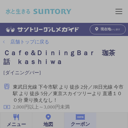
このページの本文へ移動
メニュ
現在地
から探す
店舗トップに戻る
Ｃａｆｅ＆ＤｉｎｉｎｇＢａｒ 珈茶
話 ｋａｓｈｉｗａ
[ダイニングバー]
東武日光線 下今市駅 より 徒歩 2分／JR日光線 今市
駅 より 徒歩 5分／東京スカイツリーより 直通１０
０分 乗り換えなし！
2,000円以上～3,000円未満
クーポン
地図
メニュー