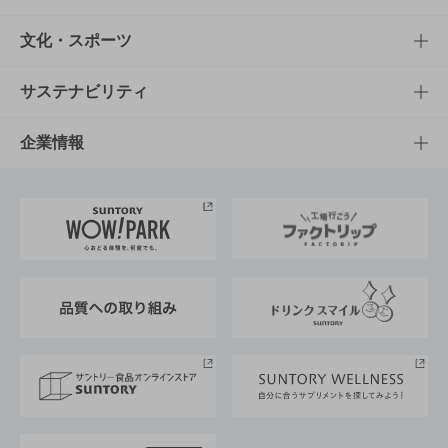
商品一覧
知る・楽しむTOP
文化・スポーツ
商品発売情報
キャンペーン
文化・スポーツTOP
サステナビリティ
栄養成分一覧
工場見学
サントリーホール
サステナビリティTOP
企業情報
お料理・お酒レシピ
サントリー美術館
トップメッセージ
企業情報TOP
地域情報
サントリーサンバーズ大阪
サントリーが考えるサステナビリティ経営
企業概要
東京サントリーサンゴリアス
ESG情報ポータル
グループ企業一覧
サントリースポーツ
サステナビリティストーリーズ
事業所一覧
採用情報