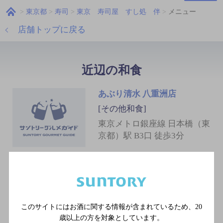
東京都
寿司
東京 寿司屋 すし処 伴
メニュー
店舗トップに戻る
近辺の和食
あぶり清水 八重洲店
[その他和食]
東京メトロ銀座線 日本橋（東
京都）駅 B3口 徒歩3分
八吉
[北陸の地魚 創作和食]
JR・私鉄・地下鉄各線 東京
このサイトにはお酒に関する情報が含まれているため、
20
歳以上の方を対象としています。
駅八重洲中央口より徒歩3分