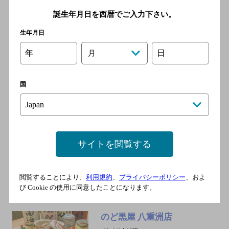
誕生年月日を西暦でご入力下さい。
生年月日
とんかつまい泉 大丸東京レ
ストラン
年
日
月
[とんかつ・和食]
JR・東京メトロ線 東京駅隣
国
接
鳥彩 八重洲店
サイトを閲覧する
[鍋料理]
ＪＲ 東京駅 徒歩2分／地下鉄
日本橋駅 徒歩3分
閲覧することにより、
利用規約
、
プライバシーポリシー
、およ
び Cookie の使用に同意したことになります。
のど黒屋 八重洲店