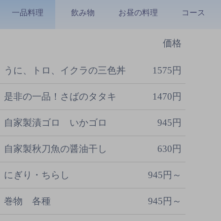
一品料理
飲み物
お昼の料理
コース
価格
うに、トロ、イクラの三色丼
1575円
是非の一品！さばのタタキ
1470円
自家製漬ゴロ いかゴロ
945円
自家製秋刀魚の醤油干し
630円
にぎり・ちらし
945円～
巻物 各種
945円～