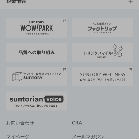
サントリーホール
サステナビリティTOP
企業情報
お料理・お酒レシピ
サントリー美術館
トップメッセージ
企業情報TOP
地域情報
サントリーサンバーズ大阪
サントリーが考えるサステナビリティ経営
企業概要
東京サントリーサンゴリアス
ESG情報ポータル
グループ企業一覧
サントリースポーツ
サステナビリティストーリーズ
事業所一覧
採用情報
お問い合わせ
Q&A
マイページ
メールマガジン