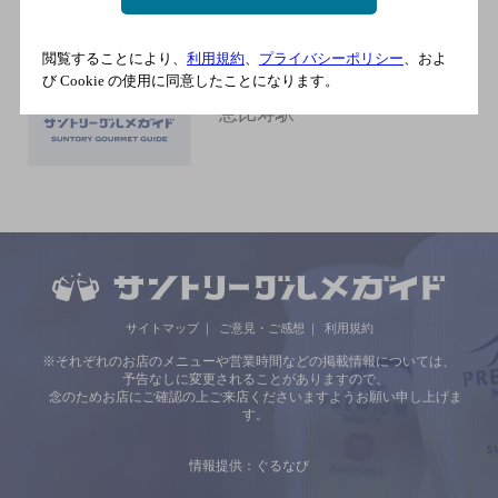
Di PUNTO 恵比寿店
閲覧することにより、
利用規約
、
プライバシーポリシー
、およ
[Di PUNTO]
び Cookie の使用に同意したことになります。
恵比寿駅
サイトマップ
ご意見・ご感想
利用規約
※それぞれのお店のメニューや営業時間などの掲載情報については、
予告なしに変更されることがありますので、
念のためお店にご確認の上ご来店くださいますようお願い申し上げま
す。
情報提供：ぐるなび