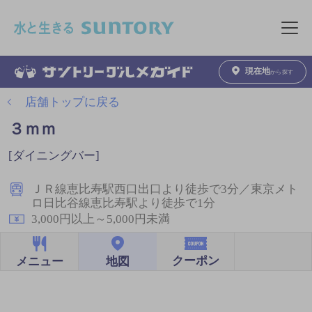
このページの本文へ移動
メニュ
現在地
から探す
店舗トップに戻る
３ｍｍ
[ダイニングバー]
ＪＲ線恵比寿駅西口出口より徒歩で3分／東京メト
ロ日比谷線恵比寿駅より徒歩で1分
3,000円以上～5,000円未満
クーポン
地図
メニュー