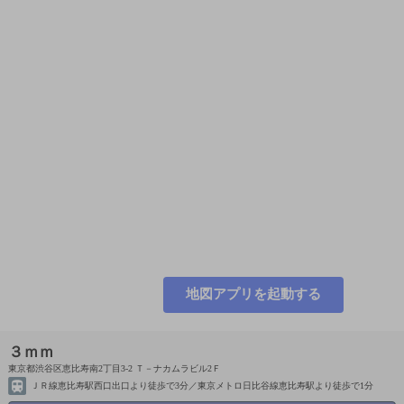
地図アプリを起動する
３ｍｍ
東京都渋谷区恵比寿南2丁目3-2 Ｔ－ナカムラビル2Ｆ
ＪＲ線恵比寿駅西口出口より徒歩で3分／東京メトロ日比谷線恵比寿駅より徒歩で1分