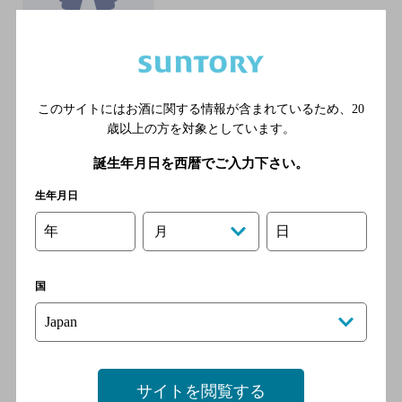
地下鉄日比谷線 恵比寿駅 5番
出口 徒歩2分／ＪＲ 恵比寿駅
西口 徒歩5分
このサイトにはお酒に関する情報が含まれているため、
20
くいどころバー 福はうち
歳以上の方を対象としています。
[創作料理のダイニングバー]
誕生年月日を西暦でご入力下さい。
ＪＲ山手線 恵比寿駅西口よ
生年月日
り徒歩３分／東京メトロ日比
谷線 恵比寿駅より徒歩３分
年
日
月
国
恵比寿山の上バル
[ダイニングバー]
東京メトロ日比谷線 恵比寿
（東京都）駅 3番口 徒歩4分
サイトを閲覧する