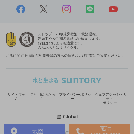
ストップ！20歳未満飲酒・飲酒運転。
妊娠中や授乳期の飲酒はやめましょう。
お酒はなによりも適量です。
のんだあとはリサイクル。
お酒に関する情報の20歳未満の方への転送および共有はご遠慮ください。
サイトマッ
ご利用にあたっ
プライバシーポリシ
ウェブアクセシビリ
プ
て
ー
ティ
ポリシー
新しいウィンドウで開く
Global
電話
地図
COPYRIGHT © SUNTORY HOLDINGS LIMITED.