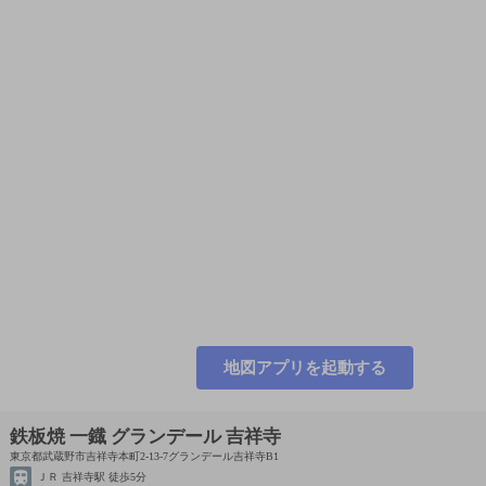
地図アプリを起動する
鉄板焼 一鐡 グランデール 吉祥寺
東京都武蔵野市吉祥寺本町2-13-7グランデール吉祥寺B1
ＪＲ 吉祥寺駅 徒歩5分