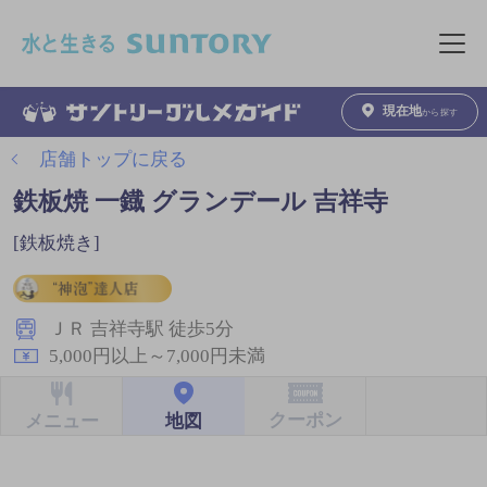
このページの本文へ移動
メニュ
現在地
から探す
店舗トップに戻る
鉄板焼 一鐡 グランデール 吉祥寺
[鉄板焼き]
ＪＲ 吉祥寺駅 徒歩5分
5,000円以上～7,000円未満
クーポン
地図
メニュー