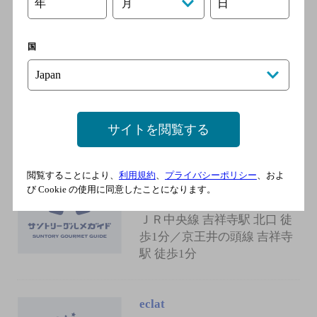
年
日
月
親父のあんかけパスタ
[グリル・洋食屋]
国
ＪＲ中央本線 吉祥寺駅／Ｊ
Ｒ中央線快速 吉祥寺駅／Ｊ
Ｒ中央線・総武線各駅停車
吉祥寺駅／京王井の頭線 吉
祥寺駅
サイトを閲覧する
閲覧することにより、
利用規約
、
プライバシーポリシー
、およ
タパス＆タパス 吉祥寺駅前店
び Cookie の使用に同意したことになります。
[イタリア料理]
ＪＲ中央線 吉祥寺駅 北口 徒
歩1分／京王井の頭線 吉祥寺
駅 徒歩1分
eclat