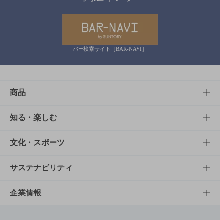
バー検索サイト［BAR-NAVI］
商品
商品TOP
知る・楽しむ
商品一覧
知る・楽しむTOP
文化・スポーツ
商品発売情報
キャンペーン
文化・スポーツTOP
サステナビリティ
栄養成分一覧
工場見学
サントリーホール
サステナビリティTOP
企業情報
お料理・お酒レシピ
サントリー美術館
トップメッセージ
企業情報TOP