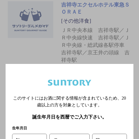
吉祥寺エクセルホテル東急Ｓ
ＯＲＡＥ
[その他洋食]
ＪＲ中央本線 吉祥寺駅／Ｊ
Ｒ中央線快速 吉祥寺駅／Ｊ
Ｒ中央線・総武線各駅停車
吉祥寺駅／京王井の頭線 吉
祥寺駅
パスタダイニング＆カフェバ
ー トスカーナ 吉祥寺店
このサイトにはお酒に関する情報が含まれているため、
20
[イタリア料理]
歳以上の方を対象としています。
ＪＲ中央線・京王井の頭線
吉祥寺駅中央北口より徒歩4
誕生年月日を西暦でご入力下さい。
分
生年月日