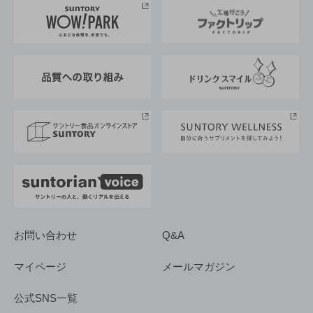
地域情報
サントリーサンバーズ大阪
サントリーが考えるサステナビリティ経営
企業概要
東京サントリーサンゴリアス
ESG情報ポータル
グループ企業一覧
サントリースポーツ
サステナビリティストーリーズ
事業所一覧
採用情報
お問い合わせ
Q&A
マイページ
メールマガジン
公式SNS一覧