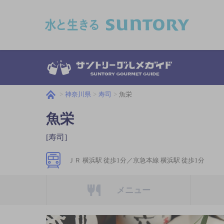
このページの本文へ移動
神奈川県
寿司
魚栄
魚栄
[寿司]
ＪＲ 横浜駅 徒歩1分／京急本線 横浜駅 徒歩1分
メニュー