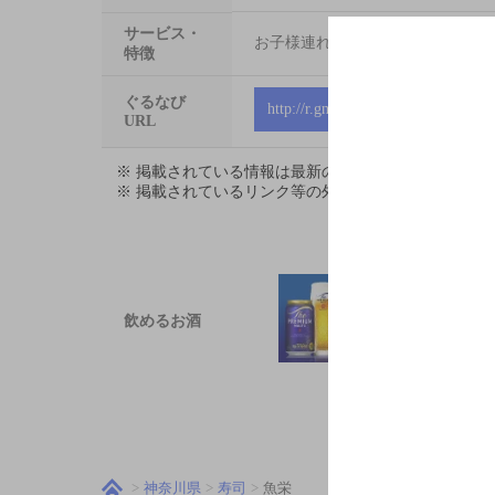
サービス・
お子様連れ大歓迎
特徴
ぐるなび
http://r.gnavi.co.jp/gh6j500
URL
※ 掲載されている情報は最新の内容と異なる場合が
※ 掲載されているリンク等の外部コンテンツはお客
飲めるお酒
神奈川県
寿司
魚栄