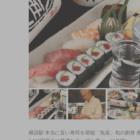
横浜駅 本当に旨い寿司を堪能「魚栄」旬の刺身 煮