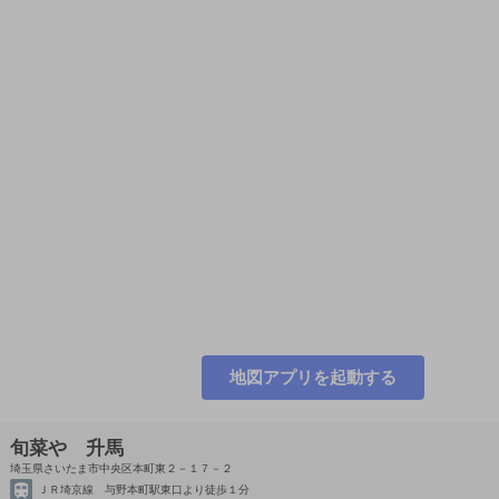
地図アプリを起動する
旬菜や 升馬
埼玉県さいたま市中央区本町東２－１７－２
ＪＲ埼京線 与野本町駅東口より徒歩１分