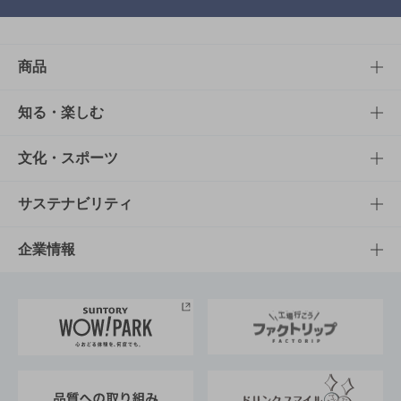
商品
商品TOP
知る・楽しむ
商品一覧
知る・楽しむTOP
文化・スポーツ
商品発売情報
キャンペーン
文化・スポーツTOP
サステナビリティ
栄養成分一覧
工場見学
サントリーホール
サステナビリティTOP
企業情報
お料理・お酒レシピ
サントリー美術館
トップメッセージ
企業情報TOP
地域情報
サントリーサンバーズ大阪
サントリーが考えるサステナビリティ経営
企業概要
東京サントリーサンゴリアス
ESG情報ポータル
グループ企業一覧