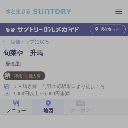
このページの本文へ移動
メニュ
現在地
から探す
店舗トップに戻る
旬菜や 升馬
[居酒屋]
ＪＲ埼京線 与野本町駅東口より徒歩１分
3,000円以上～5,000円未満
クーポン
地図
メニュー