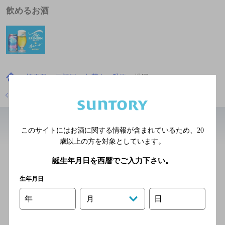
飲めるお酒
埼玉県
居酒屋
旬菜や 升馬
地図
店舗トップに戻る
このサイトにはお酒に関する情報が含まれているため、
20
近辺の居酒屋
歳以上の方を対象としています。
やきとり大吉 与野本町店
誕生年月日を西暦でご入力下さい。
[やきとり（焼鳥）居酒屋]
生年月日
ＪＲ埼京線 与野本町駅東口
年
日
月
より徒歩4分