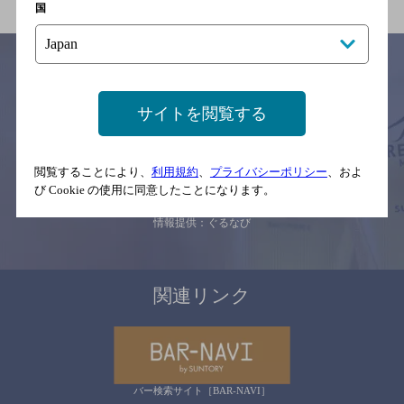
国
サイトを閲覧する
サイトマップ
ご意見・ご感想
利用規約
※それぞれのお店のメニューや営業時間などの掲載情報については、
予告なしに変更されることがありますので、
念のためお店にご確認の上ご来店くださいますようお願い申し上げま
閲覧することにより、
利用規約
、
プライバシーポリシー
、およ
す。
び Cookie の使用に同意したことになります。
情報提供：ぐるなび
関連リンク
バー検索サイト［BAR-NAVI］