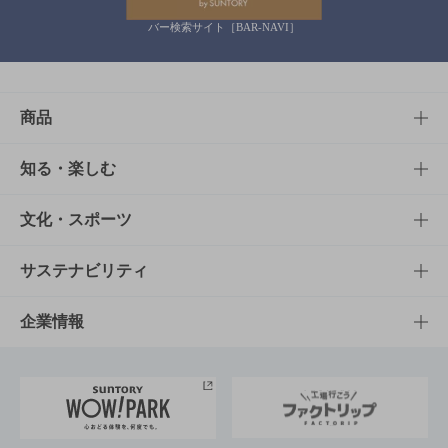
バー検索サイト［BAR-NAVI］
商品
商品TOP
知る・楽しむ
商品一覧
知る・楽しむTOP
文化・スポーツ
商品発売情報
キャンペーン
文化・スポーツTOP
サステナビリティ
栄養成分一覧
工場見学
サントリーホール
サステナビリティTOP
企業情報
お料理・お酒レシピ
サントリー美術館
トップメッセージ
企業情報TOP
地域情報
サントリーサンバーズ大阪
サントリーが考えるサステナビリティ経営
企業概要