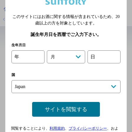
愛知県
居酒屋
新美家
このサイトにはお酒に関する情報が含まれているため、
20
店舗トップに戻る
歳以上の方を対象としています。
誕生年月日を西暦でご入力下さい。
近辺の居酒屋
生年月日
年
日
うお浜
月
[居酒屋]
地下鉄東山線 新栄町駅 徒歩4
国
分／地下鉄東山線 千種駅 徒
歩10分
サイトを閲覧する
新栄応援団勝男
[居酒屋]
名古屋市営地下鉄東山線 新
閲覧することにより、
利用規約
、
プライバシーポリシー
、およ