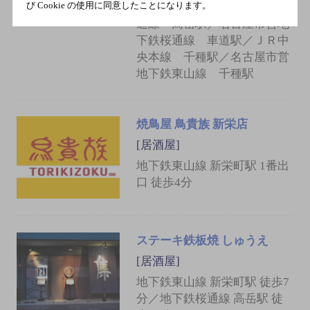
び Cookie の使用に同意したことになります。
栄町駅／名古屋市営地下鉄桜
通線 高岳駅／名古屋市営地
下鉄桜通線 車道駅／ＪＲ中
央本線 千種駅／名古屋市営
地下鉄東山線 千種駅
焼鳥屋 鳥貴族 新栄店
[居酒屋]
地下鉄東山線 新栄町駅 1番出
口 徒歩4分
ステーキ鉄板焼 しゅうえ
[居酒屋]
地下鉄東山線 新栄町駅 徒歩7
分／地下鉄桜通線 高岳駅 徒