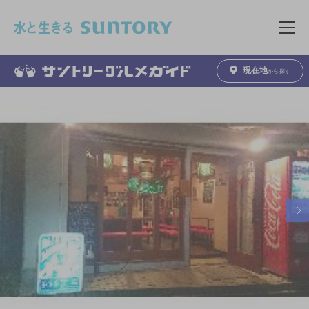
このページの本文へ移動
メニュ
現在地
から探す