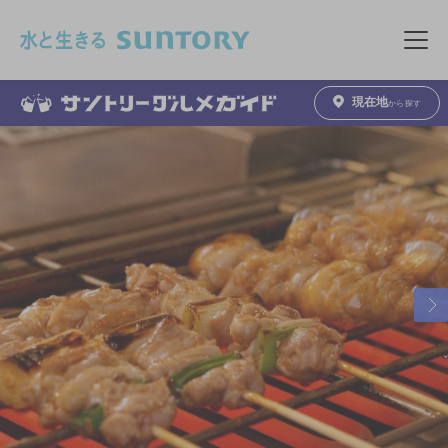
このページの本文へ移動
メニュ
現在地
から探す