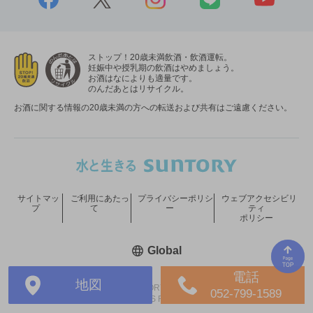
ストップ！20歳未満飲酒・飲酒運転。
妊娠中や授乳期の飲酒はやめましょう。
お酒はなによりも適量です。
のんだあとはリサイクル。
お酒に関する情報の20歳未満の方への転送および共有はご遠慮ください。
サイトマッ
ご利用にあたっ
プライバシーポリシ
ウェブアクセシビリ
プ
て
ー
ティ
ポリシー
新しいウィンドウで開く
Global
電話
地図
COPYRIGHT © SUNTORY HOLDINGS LIMITED.
052-799-1589
ALL RIGHTS RESERVED.