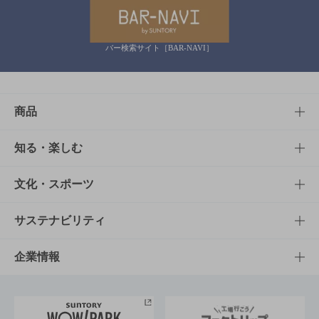
バー検索サイト［BAR-NAVI］
商品
商品TOP
知る・楽しむ
商品一覧
知る・楽しむTOP
文化・スポーツ
商品発売情報
キャンペーン
文化・スポーツTOP
サステナビリティ
栄養成分一覧
工場見学
サントリーホール
サステナビリティTOP
企業情報
お料理・お酒レシピ
サントリー美術館
トップメッセージ
企業情報TOP