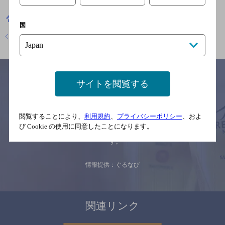
愛知県
焼き鳥
やきとり大吉 金城学院前店
国
店舗トップに戻る
サイトを閲覧する
サイトマップ
ご意見・ご感想
利用規約
閲覧することにより、
利用規約
、
プライバシーポリシー
、およ
※それぞれのお店のメニューや営業時間などの掲載情報については、
予告なしに変更されることがありますので、
び Cookie の使用に同意したことになります。
念のためお店にご確認の上ご来店くださいますようお願い申し上げま
す。
情報提供：ぐるなび
関連リンク