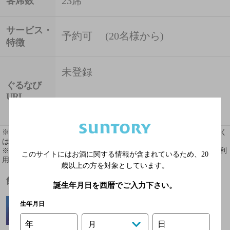
23席
客席数
サービス・
予約可 (20名様から)
特徴
未登録
ぐるなび
URL
オリジナルサイト
※ 掲載されている情報は最新の内容と異なる場合があります。詳しく
はお店にお問い合わせください。
※ 掲載されているリンク等の外部コンテンツはお客様のご判断でご利
このサイトにはお酒に関する情報が含まれているため、
20
用ください。
歳以上の方を対象としています。
飲めるお酒
誕生年月日を西暦でご入力下さい。
生年月日
年
日
月