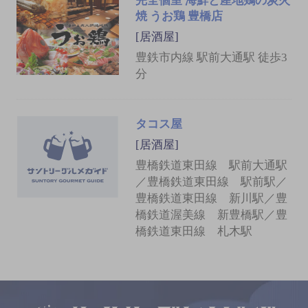
完全個室 海鮮と産地鶏の炭火
焼 うお鶏 豊橋店
[居酒屋]
豊鉄市内線 駅前大通駅 徒歩3
分
タコス屋
[居酒屋]
豊橋鉄道東田線 駅前大通駅
／豊橋鉄道東田線 駅前駅／
豊橋鉄道東田線 新川駅／豊
橋鉄道渥美線 新豊橋駅／豊
橋鉄道東田線 札木駅