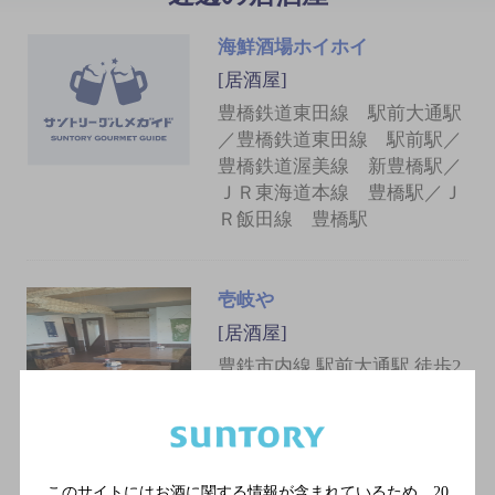
海鮮酒場ホイホイ
[居酒屋]
豊橋鉄道東田線 駅前大通駅
／豊橋鉄道東田線 駅前駅／
豊橋鉄道渥美線 新豊橋駅／
ＪＲ東海道本線 豊橋駅／Ｊ
Ｒ飯田線 豊橋駅
壱岐や
[居酒屋]
豊鉄市内線 駅前大通駅 徒歩2
分
鉄板居酒屋ぜん豊橋駅前店
このサイトにはお酒に関する情報が含まれているため、
20