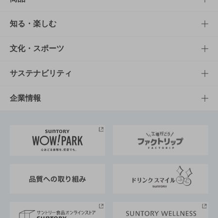
商品TOP
知る・楽しむ
商品一覧
知る・楽しむTOP
文化・スポーツ
商品発売情報
キャンペーン
文化・スポーツTOP
サステナビリティ
栄養成分一覧
工場見学
サントリーホール
サステナビリティTOP
企業情報
お料理・お酒レシピ
サントリー美術館
トップメッセージ
企業情報TOP
地域情報
サントリーサンバーズ大阪
サントリーが考えるサステナビリティ経営
企業概要
東京サントリーサンゴリアス
ESG情報ポータル
グループ企業一覧
サントリースポーツ
サステナビリティストーリーズ
事業所一覧
採用情報