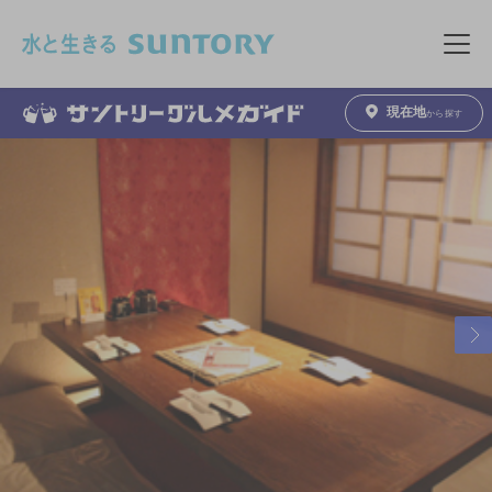
このページの本文へ移動
メニュ
現在地
から探す