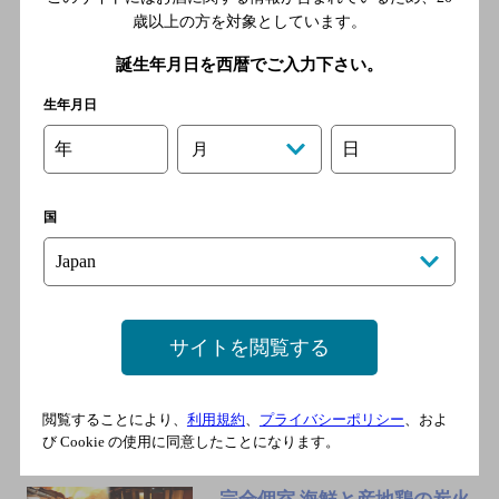
歳以上の方を対象としています。
[居酒屋]
豊橋鉄道東田線 駅前大通駅
誕生年月日を西暦でご入力下さい。
／豊橋鉄道東田線 駅前駅／
生年月日
豊橋鉄道渥美線 新豊橋駅／
ＪＲ飯田線 豊橋駅／名鉄名
年
日
月
古屋本線 豊橋駅
国
や台ずし豊橋広小路通町
[居酒屋]
豊橋鉄道東田線 駅前大通駅
／豊橋鉄道東田線 駅前駅／
サイトを閲覧する
豊橋鉄道渥美線 新豊橋駅／
ＪＲ東海道本線 豊橋駅／Ｊ
Ｒ飯田線 豊橋駅
閲覧することにより、
利用規約
、
プライバシーポリシー
、およ
び Cookie の使用に同意したことになります。