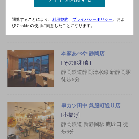
寿司居酒屋 や台ずし 両替町
[居酒屋]
閲覧することにより、
利用規約
、
プライバシーポリシー
、およ
ＪＲ 静岡駅 北口 徒歩4分
び Cookie の使用に同意したことになります。
本家あべや 静岡店
[その他和食]
静岡鉄道静岡清水線 新静岡駅
徒歩6分
串カツ田中 呉服町通り店
[串揚げ]
静岡鉄道 新静岡駅 鷹匠口 徒
歩6分