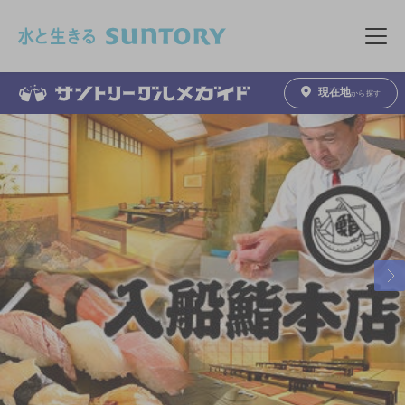
このページの本文へ移動
メニュ
現在地
から探す