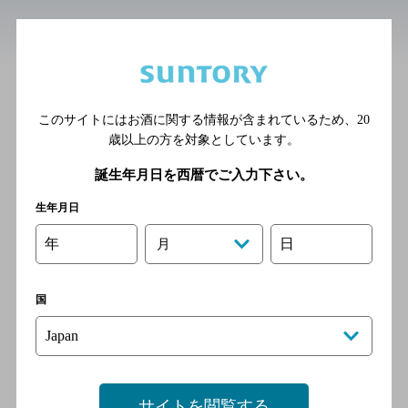
近辺の和食
居酒屋革命 酔っ手羽 静岡両
替町店
このサイトにはお酒に関する情報が含まれているため、
20
歳以上の方を対象としています。
[焼き鳥]
静岡鉄道静岡清水線 新静岡駅
誕生年月日を西暦でご入力下さい。
徒歩8分
生年月日
年
日
月
花々
[家庭料理]
国
東海道線 静岡駅より徒歩5
分
サイトを閲覧する