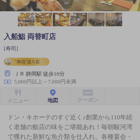
入船鮨 両替町店
[寿司]
ＪＲ 静岡駅 徒歩10分
5,000円以上～7,000円未満
クーポン
地図
メニュー
ドン・キホーテのすぐ近く♪創業から110年続
く老舗の鮨店の味をご堪能あれ！毎朝駿河湾
で獲れた新鮮な魚介類を仕入れ。各種宴会・