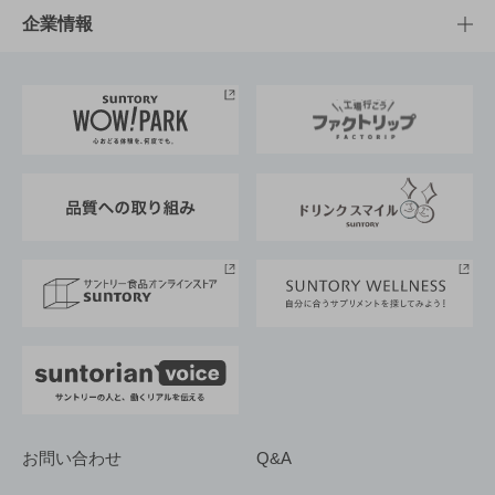
栄養成分一覧
工場見学
サントリーホール
サステナビリティTOP
企業情報
お料理・お酒レシピ
サントリー美術館
トップメッセージ
企業情報TOP
地域情報
サントリーサンバーズ大阪
サントリーが考えるサステナビリティ経営
企業概要
東京サントリーサンゴリアス
ESG情報ポータル
グループ企業一覧
サントリースポーツ
サステナビリティストーリーズ
事業所一覧
採用情報
お問い合わせ
Q&A