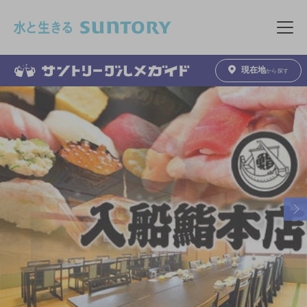
このページの本文へ移動
メニュ
現在地
から探す