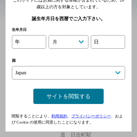
このサイトにはお酒に関する情報が含まれているため、
20
歳以上の方を対象としています。
近辺の和食
誕生年月日を西暦でご入力下さい。
生年月日
鳥貴族静岡南口店
[焼き鳥]
年
日
月
ＪＲ東海道本線 静岡駅／Ｊ
Ｒ東海道新幹線 静岡駅／静
国
岡鉄道 新静岡駅／静岡鉄
道 日吉町駅
おらが蕎麦アスティ静岡店
サイトを閲覧する
[うどん]
ＪＲ東海道本線 静岡駅／Ｊ
閲覧することにより、
利用規約
、
プライバシーポリシー
、およ
Ｒ東海道新幹線 静岡駅／静
び Cookie の使用に同意したことになります。
岡鉄道 新静岡駅／静岡鉄
道 日吉町駅