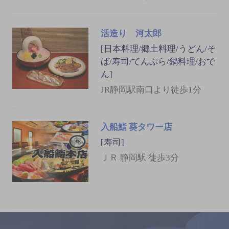
活造り 河太郎
[日本料理/郷土料理/うどん/そ
ば/寿司/てんぷら/鍋料理/おで
ん]
JR静岡駅南口より徒歩1分
入船鮨 葵タワー店
[寿司]
ＪＲ 静岡駅 徒歩3分