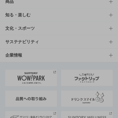
商品
商品TOP
知る・楽しむ
商品一覧
知る・楽しむTOP
文化・スポーツ
商品発売情報
キャンペーン
文化・スポーツTOP
サステナビリティ
栄養成分一覧
工場見学
サントリーホール
サステナビリティTOP
企業情報
お料理・お酒レシピ
サントリー美術館
トップメッセージ
企業情報TOP
地域情報
サントリーサンバーズ大阪
サントリーが考えるサステナビリティ経営
企業概要
東京サントリーサンゴリアス
ESG情報ポータル
グループ企業一覧
サントリースポーツ
サステナビリティストーリーズ
事業所一覧