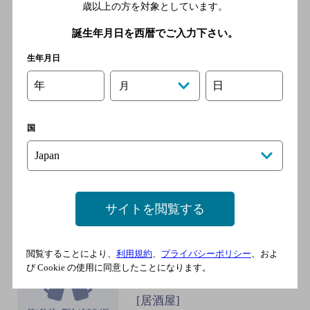
ＪＲ東海道本線 静岡駅／Ｊ
歳以上の方を対象としています。
Ｒ東海道新幹線 静岡駅／静
誕生年月日を西暦でご入力下さい。
岡鉄道 新静岡駅／静岡鉄
道 日吉町駅
生年月日
年
日
月
三代目魚虎
[居酒屋]
国
ＪＲ東海道本線 静岡駅／Ｊ
Ｒ東海道新幹線 静岡駅／静
岡鉄道 新静岡駅／静岡鉄
道 日吉町駅／静岡鉄道 音
サイトを閲覧する
羽町駅
閲覧することにより、
利用規約
、
プライバシーポリシー
、およ
ドイツ風レストランハンプル
び Cookie の使用に同意したことになります。
ク
[居酒屋]