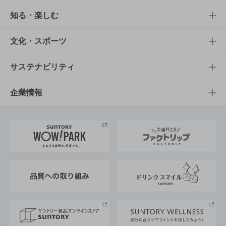
商品TOP
知る・楽しむ
商品一覧
知る・楽しむTOP
文化・スポーツ
商品発売情報
キャンペーン
文化・スポーツTOP
サステナビリティ
栄養成分一覧
工場見学
サントリーホール
サステナビリティTOP
企業情報
お料理・お酒レシピ
サントリー美術館
トップメッセージ
企業情報TOP
地域情報
サントリーサンバーズ大阪
サントリーが考えるサステナビリティ経営
企業概要
東京サントリーサンゴリアス
ESG情報ポータル
グループ企業一覧
サントリースポーツ
サステナビリティストーリーズ
事業所一覧
採用情報