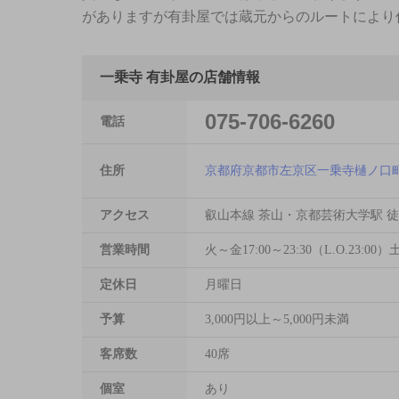
がありますが有卦屋では蔵元からのルートにより
一乗寺 有卦屋の店舗情報
075-706-6260
電話
住所
京都府京都市左京区一乗寺樋ノ口町8
アクセス
叡山本線 茶山・京都芸術大学駅 徒
営業時間
火～金17:00～23:30（L.O.23:00）土
定休日
月曜日
予算
3,000円以上～5,000円未満
客席数
40席
個室
あり