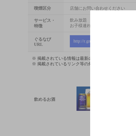
喫煙区分
店舗にお問い合わせください
飲み放題
サービス・
お子様連れ大歓迎
特徴
ぐるなび
http://r.gnavi.co.jp/kdju900
URL
※ 掲載されている情報は最新の内容と異なる場合が
※ 掲載されているリンク等の外部コンテンツはお客
飲めるお酒