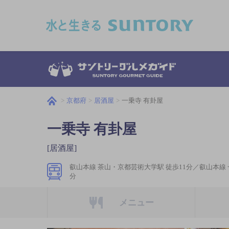
このページの本文へ移動
京都府
居酒屋
一乗寺 有卦屋
一乗寺 有卦屋
[居酒屋]
叡山本線 茶山・京都芸術大学駅 徒歩11分／叡山本線 
分
メニュー