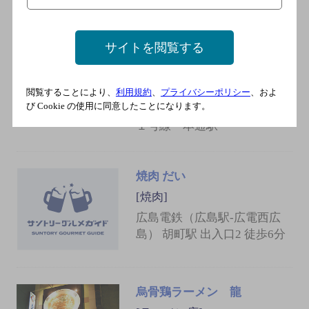
レッドドラゴン２号店
[中華料理]
サイトを閲覧する
広島電鉄１号線 袋町駅／広
島電鉄３号線 袋町駅／広島
電鉄７号線 袋町駅／広島電
閲覧することにより、
利用規約
、
プライバシーポリシー
、およ
び Cookie の使用に同意したことになります。
鉄宇品線 袋町駅／広島電鉄
１号線 本通駅
焼肉 だい
[焼肉]
広島電鉄（広島駅-広電西広
島） 胡町駅 出入口2 徒歩6分
烏骨鶏ラーメン 龍