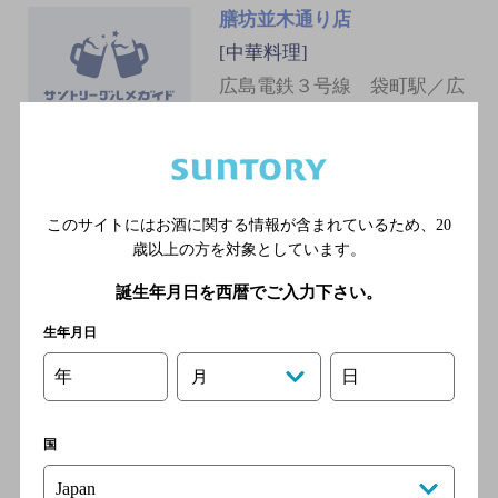
膳坊並木通り店
[中華料理]
広島電鉄３号線 袋町駅／広
島電鉄１号線 袋町駅／広島
電鉄宇品線 袋町駅／広島電
鉄７号線 袋町駅／広島電鉄
３号線 中電前駅
このサイトにはお酒に関する情報が含まれているため、
20
歳以上の方を対象としています。
楽笑
誕生年月日を西暦でご入力下さい。
[焼肉]
生年月日
広島電鉄３号線 中電前駅／
広島電鉄１号線 中電前駅／
年
日
月
広島電鉄宇品線 中電前駅／
広島電鉄７号線 中電前駅／
広島電鉄１号線 袋町駅
国