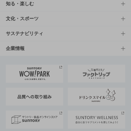
商品TOP
知る・楽しむ
商品一覧
知る・楽しむTOP
文化・スポーツ
商品発売情報
キャンペーン
文化・スポーツTOP
サステナビリティ
栄養成分一覧
工場見学
サントリーホール
サステナビリティTOP
企業情報
お料理・お酒レシピ
サントリー美術館
トップメッセージ
企業情報TOP
地域情報
サントリーサンバーズ大阪
サントリーが考えるサステナビリティ経営
企業概要
東京サントリーサンゴリアス
ESG情報ポータル
グループ企業一覧
サントリースポーツ
サステナビリティストーリーズ
事業所一覧
採用情報