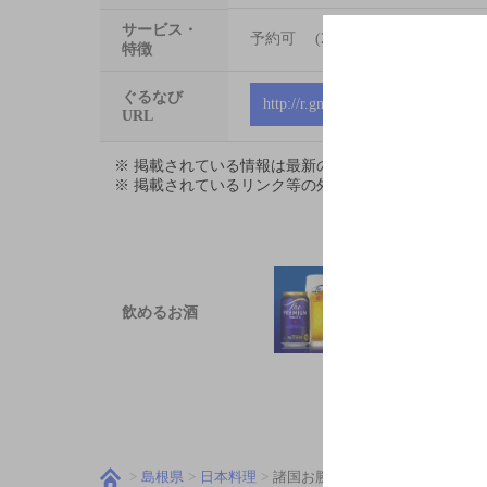
サービス・
予約可 (2名様から) 2階席は
特徴
ぐるなび
http://r.gnavi.co.jp/6004329
URL
※ 掲載されている情報は最新の内容と異なる場合が
※ 掲載されているリンク等の外部コンテンツはお客
飲めるお酒
島根県
日本料理
諸国お勝手料理 根っこ