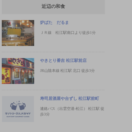
近辺の和食
炉ばた だるま
ＪＲ線 松江駅南口より徒歩1分
やきとり番吉 松江駅前店
JR山陰本線 松江駅 北口 徒歩3分
寿司居酒屋や台ずし 松江駅前町
連絡バス（出雲空港-松江） 松江駅 徒
歩3分