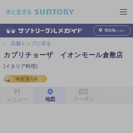
このページの本文へ移動
メニュ
現在地
から探す
店舗トップに戻る
カプリチョーザ イオンモール倉敷店
[イタリア料理]
クーポン
地図
メニュー