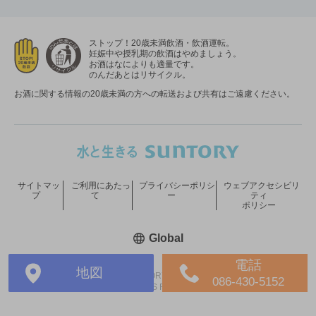
ストップ！20歳未満飲酒・飲酒運転。
妊娠中や授乳期の飲酒はやめましょう。
お酒はなによりも適量です。
のんだあとはリサイクル。
お酒に関する情報の20歳未満の方への転送および共有はご遠慮ください。
サイトマッ
ご利用にあたっ
プライバシーポリシ
ウェブアクセシビリ
プ
て
ー
ティ
ポリシー
新しいウィンドウで開く
Global
電話
地図
COPYRIGHT © SUNTORY HOLDINGS LIMITED.
086-430-5152
ALL RIGHTS RESERVED.