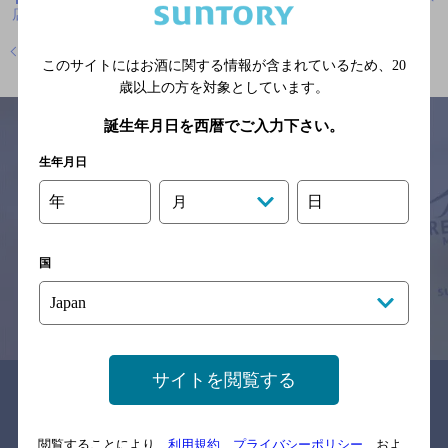
店
地図
店舗トップに戻る
このサイトにはお酒に関する情報が含まれているため、
20
歳以上の方を対象としています。
誕生年月日を西暦でご入力下さい。
生年月日
サイトマップ
ご意見・ご感想
利用規約
年
日
月
※それぞれのお店のメニューや営業時間などの掲載情報については、
予告なしに変更されることがありますので、
念のためお店にご確認の上ご来店くださいますようお願い申し上げま
す。
国
情報提供：ぐるなび
サイトを閲覧する
関連リンク
閲覧することにより、
利用規約
、
プライバシーポリシー
、およ