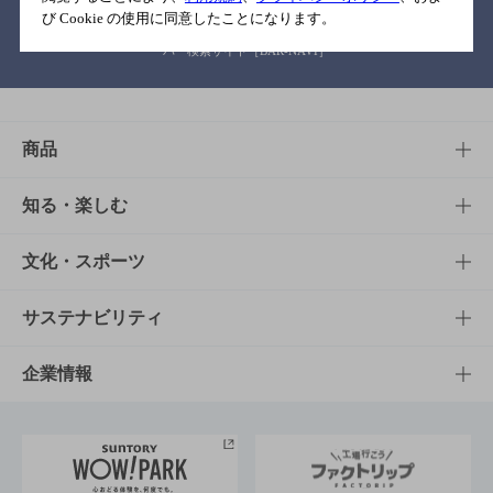
び Cookie の使用に同意したことになります。
バー検索サイト［BAR-NAVI］
商品
商品TOP
知る・楽しむ
商品一覧
知る・楽しむTOP
文化・スポーツ
商品発売情報
キャンペーン
文化・スポーツTOP
サステナビリティ
栄養成分一覧
工場見学
サントリーホール
サステナビリティTOP
企業情報
お料理・お酒レシピ
サントリー美術館
トップメッセージ
企業情報TOP
地域情報
サントリーサンバーズ大阪
サントリーが考えるサステナビリティ経営
企業概要