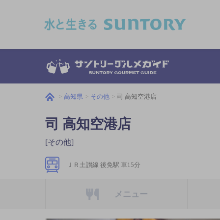
このページの本文へ移動
高知県
その他
司 高知空港店
司 高知空港店
[その他]
ＪＲ土讃線 後免駅 車15分
メニュー