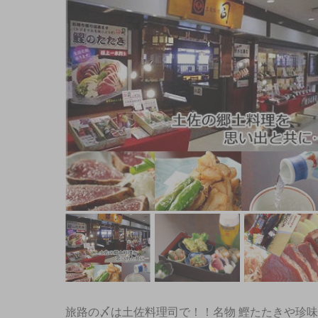
旅路の〆は土佐料理司で！！名物 鰹たたきや珍味