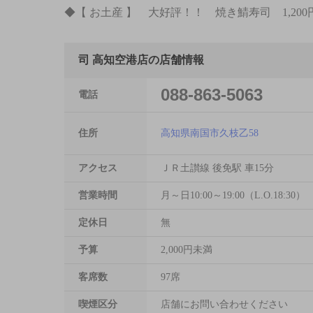
◆【 お土産 】 大好評！！ 焼き鯖寿司 1,200
司 高知空港店の店舗情報
088-863-5063
電話
住所
高知県南国市久枝乙58
アクセス
ＪＲ土讃線 後免駅 車15分
営業時間
月～日10:00～19:00（L.O.18:30）
定休日
無
予算
2,000円未満
客席数
97席
喫煙区分
店舗にお問い合わせください