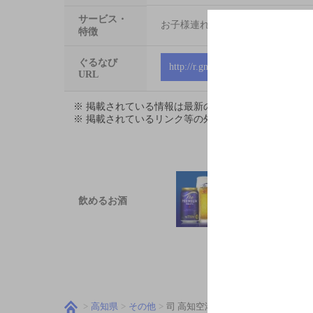
サービス・
お子様連れ大歓迎
特徴
ぐるなび
http://r.gnavi.co.jp/s005402
URL
※ 掲載されている情報は最新の内容と異なる場合が
※ 掲載されているリンク等の外部コンテンツはお客
飲めるお酒
高知県
その他
司 高知空港店