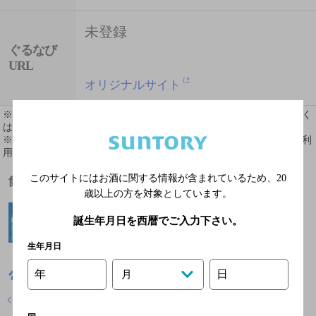
未登録
ぐるなび
URL
オリジナルサイト
※ 掲載されている情報は最新の内容と異なる場合があります。詳しく
はお店にお問い合わせください。
※ 掲載されているリンク等の外部コンテンツはお客様のご判断でご利
用ください。
このサイトにはお酒に関する情報が含まれているため、
20
飲めるお酒
歳以上の方を対象としています。
誕生年月日を西暦でご入力下さい。
生年月日
年
日
高知県
焼肉
すたみな太郎 南国バイパス店
月
店舗トップに戻る