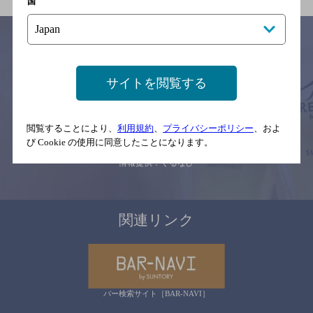
国
サイトマップ
ご意見・ご感想
利用規約
サイトを閲覧する
※それぞれのお店のメニューや営業時間などの掲載情報については、
予告なしに変更されることがありますので、
念のためお店にご確認の上ご来店くださいますようお願い申し上げま
閲覧することにより、
利用規約
、
プライバシーポリシー
、およ
す。
び Cookie の使用に同意したことになります。
情報提供：ぐるなび
関連リンク
バー検索サイト［BAR-NAVI］