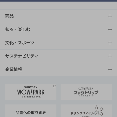
商品
商品TOP
知る・楽しむ
商品一覧
知る・楽しむTOP
文化・スポーツ
商品発売情報
キャンペーン
文化・スポーツTOP
サステナビリティ
栄養成分一覧
工場見学
サントリーホール
サステナビリティTOP
企業情報
お料理・お酒レシピ
サントリー美術館
トップメッセージ
企業情報TOP
地域情報
サントリーサンバーズ大阪
サントリーが考えるサステナビリティ経営
企業概要
東京サントリーサンゴリアス
ESG情報ポータル
グループ企業一覧