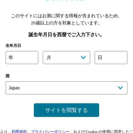
[情報提供：ぐるなび]
このサイトにはお酒に関する情報が含まれているため、
20歳以上の方を対象としています。
誕生年月日を西暦でご入力下さい。
生年月日
年
日
月
国
浜店
サイトを閲覧する
より、
利用規約
、
プライバシーポリシー
、および Cookie の使用に同意し