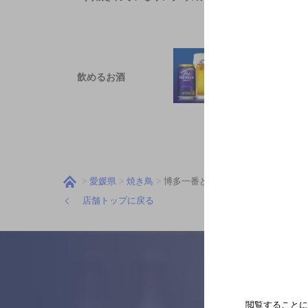
飲めるお酒
愛媛県
焼き鳥
博多一番どり居食家あらい FC新居
店舗トップに戻る
閲覧することに