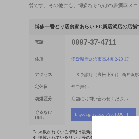
慢です。その他にも、博多ならではの居酒屋メニ
博多一番どり居食家あらい FC新居浜店の店舗
0897-37-4711
電話
住所
愛媛県新居浜市高木町2-20 1F
アクセス
ＪＲ予讃線（高松-松山） 新居浜駅
定休日
年中無休
喫煙区分
店舗にお問い合わせください
ぐるなび
http://r.gnavi.co.jp/s511300
URL
※ 掲載されている情報は最新の内容と異なる場合が
※ 掲載されているリンク等の外部コンテンツはお客