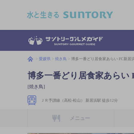
このページの本文へ移動
愛媛県
焼き鳥
博多一番どり居食家あらい FC新居
博多一番どり居食家あらい 
[焼き鳥]
ＪＲ予讃線（高松-松山） 新居浜駅 徒歩12分
メニュー