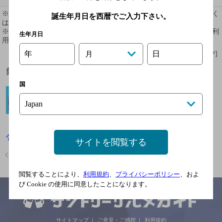
※ 掲載されている情報は最新の内容と異なる場合があります。詳しく
誕生年月日を西暦でご入力下さい。
はお店にお問い合わせください。
※ 掲載されているリンク等の外部コンテンツはお客様のご判断でご利
生年月日
用ください。
年
日
月
[情報提供：ぐるなび]
飲めるお酒
国
愛媛県
ダイニングバー
サントリースナック 碧空
サイトを閲覧する
店舗トップに戻る
閲覧することにより、
利用規約
、
プライバシーポリシー
、およ
び Cookie の使用に同意したことになります。
サイトマップ
ご意見・ご感想
利用規約