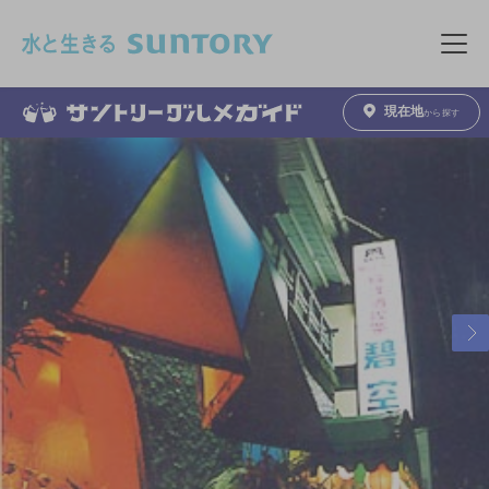
このページの本文へ移動
メニュ
現在地
から探す