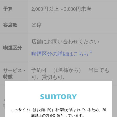
2,000円以上～3,000円未満
予算
25席
客席数
店舗にお問い合わせください
喫煙区分
喫煙区分の詳細はこちら
予約可 (1名様から) 当日でも
サービス・
特徴
可。貸切も可。
http://r.gnavi.co.jp/h97evaz10000
ぐるなび
URL
このサイトにはお酒に関する情報が含まれているため、
20
オリジナルサイト
歳以上の方を対象としています。