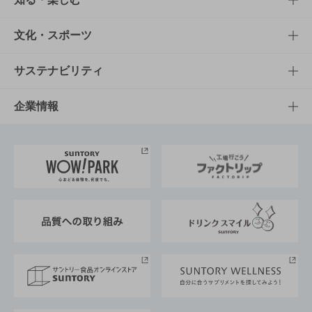
商品一覧
知る・楽しむTOP
文化・スポーツ
商品発売情報
キャンペーン
文化・スポーツTOP
サステナビリティ
栄養成分一覧
工場見学
サントリーホール
サステナビリティTOP
企業情報
お料理・お酒レシピ
サントリー美術館
トップメッセージ
企業情報TOP
地域情報
サントリーサンバーズ大阪
サントリーが考えるサステナビリティ経営
企業概要
東京サントリーサンゴリアス
ESG情報ポータル
グループ企業一覧
サントリースポーツ
サステナビリティストーリーズ
事業所一覧
採用情報