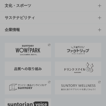
商品一覧
知る・楽しむTOP
文化・スポーツ
商品発売情報
キャンペーン
文化・スポーツTOP
サステナビリティ
栄養成分一覧
工場見学
サントリーホール
サステナビリティTOP
企業情報
お料理・お酒レシピ
サントリー美術館
トップメッセージ
企業情報TOP
地域情報
サントリーサンバーズ大阪
サントリーが考えるサステナビリティ経営
企業概要
東京サントリーサンゴリアス
ESG情報ポータル
グループ企業一覧
サントリースポーツ
サステナビリティストーリーズ
事業所一覧
採用情報