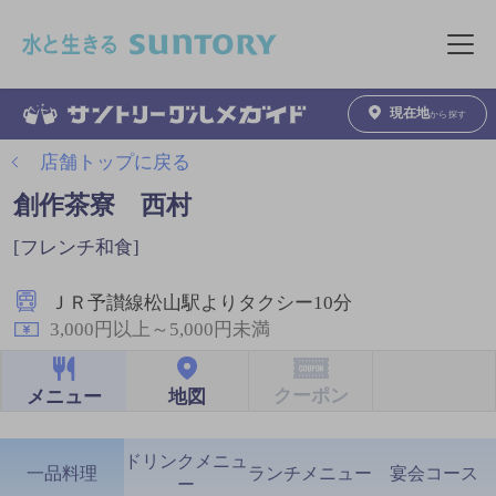
このページの本文へ移動
メニュ
現在地
から探す
店舗トップに戻る
創作茶寮 西村
[フレンチ和食]
ＪＲ予讃線松山駅よりタクシー10分
3,000円以上～5,000円未満
クーポン
地図
メニュー
ドリンクメニュ
一品料理
ランチメニュー
宴会コース
ー