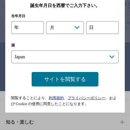
予告なしに変更されることがありますので、
誕生年月日を西暦でご入力下さい。
念のためお店にご確認の上ご来店くださいますようお願い申し上げま
す。
生年月日
情報提供：ぐるなび
年
日
月
国
関連リンク
サイトを閲覧する
バー検索サイト［BAR-NAVI］
閲覧することにより、
利用規約
、
プライバシーポリシー
、およ
び Cookie の使用に同意したことになります。
商品
商品TOP
知る・楽しむ