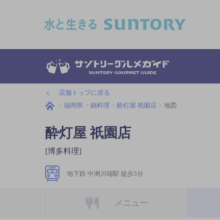
このページの本文へ移動
店舗トップに戻る
福岡県
鍋料理
酔灯屋 祇園店
地図
酔灯屋 祇園店
[博多料理]
地下鉄 中洲川端駅 徒歩5分
メニュー