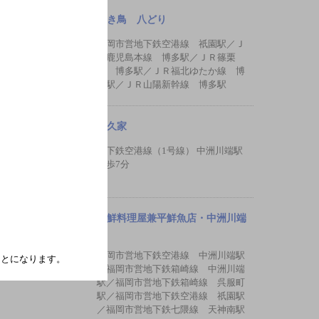
焼き鳥 八どり
福岡市営地下鉄空港線 祇園駅／Ｊ
Ｒ鹿児島本線 博多駅／ＪＲ篠栗
線 博多駅／ＪＲ福北ゆたか線 博
多駅／ＪＲ山陽新幹線 博多駅
喜久家
地下鉄空港線（1号線） 中洲川端駅
徒歩7分
海鮮料理屋兼平鮮魚店・中洲川端
店
福岡市営地下鉄空港線 中洲川端駅
たことになります。
／福岡市営地下鉄箱崎線 中洲川端
駅／福岡市営地下鉄箱崎線 呉服町
駅／福岡市営地下鉄空港線 祇園駅
／福岡市営地下鉄七隈線 天神南駅