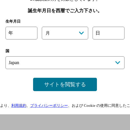
誕生年月日を西暦でご入力下さい。
生年月日
年
日
月
国
サイトを閲覧する
より、
利用規約
、
プライバシーポリシー
、および Cookie の使用に同意し