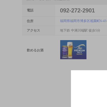
092-272-2901
電話
福岡県福岡市博多区祗園町6-4
住所
アクセス
地下鉄 中洲川端駅 徒歩5分
飲めるお酒