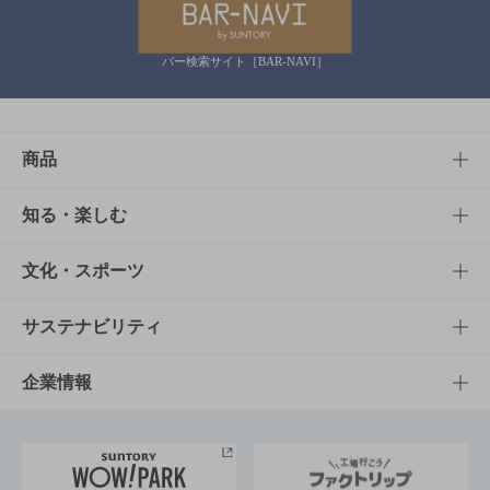
バー検索サイト［BAR-NAVI］
商品
商品TOP
知る・楽しむ
商品一覧
知る・楽しむTOP
文化・スポーツ
商品発売情報
キャンペーン
文化・スポーツTOP
サステナビリティ
栄養成分一覧
工場見学
サントリーホール
サステナビリティTOP
企業情報
お料理・お酒レシピ
サントリー美術館
トップメッセージ
企業情報TOP
地域情報
サントリーサンバーズ大阪
サントリーが考えるサステナビリティ経営