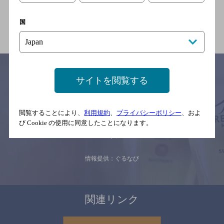
長崎電軌５号系統 新大工町
駅
国
サイトを閲覧する
サイトマップ
ご意見・ご感想
利用規約
※それぞれのお店のメニューや営業時間などの掲載情報については、
閲覧することにより、
利用規約
、
プライバシーポリシー
、およ
予告なしに変更されることがありますので、
び Cookie の使用に同意したことになります。
念のためお店にご確認の上ご来店くださいますようお願い申し上げま
す。
情報提供：ぐるなび
関連リンク