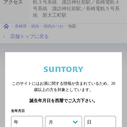
アクセス
軌３号系統 諏訪神社前駅／長崎電軌４
号系統 諏訪神社前駅／長崎電軌５号系
統 新大工町駅
長崎県
焼肉
焼肉みつわ
地図
店舗トップに戻る
近辺の中華・韓国・焼肉
赤身焼肉チャンピオン長崎西
山店
このサイトにはお酒に関する情報が含まれているため、
20
[焼肉]
歳以上の方を対象としています。
長崎電軌蛍茶屋支線 諏訪神
誕生年月日を西暦でご入力下さい。
社前駅／長崎電軌５号系統
諏訪神社前駅／長崎電軌３号
生年月日
系統 諏訪神社前駅／長崎電
年
日
月
軌４号系統 諏訪神社前駅／