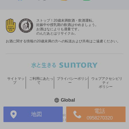
ストップ！20歳未満飲酒・飲酒運転。
妊娠中や授乳期の飲酒はやめましょう。
お酒はなによりも適量です。
のんだあとはリサイクル。
お酒に関する情報の20歳未満の方への転送および共有はご遠慮ください。
サイトマッ
ご利用にあたっ
プライバシーポリシ
ウェブアクセシビリ
プ
て
ー
ティ
ポリシー
新しいウィンドウで開く
Global
電話
地図
COPYRIGHT © SUNTORY HOLDINGS LIMITED.
0958270320
ALL RIGHTS RESERVED.