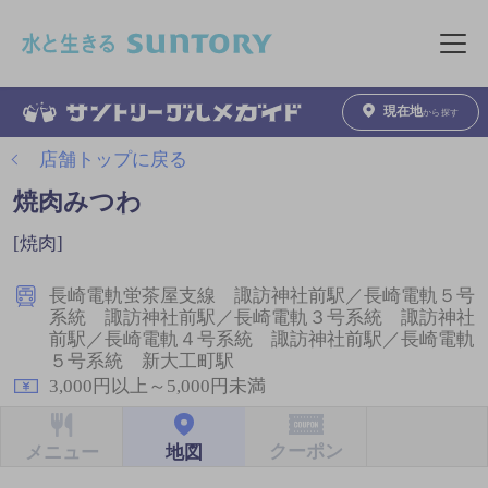
このページの本文へ移動
メニュ
現在地
から探す
店舗トップに戻る
焼肉みつわ
[焼肉]
長崎電軌蛍茶屋支線 諏訪神社前駅／長崎電軌５号
系統 諏訪神社前駅／長崎電軌３号系統 諏訪神社
前駅／長崎電軌４号系統 諏訪神社前駅／長崎電軌
５号系統 新大工町駅
3,000円以上～5,000円未満
クーポン
地図
メニュー