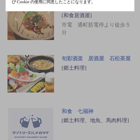
び Cookie の使用に同意したことになります。
戯
[和食居酒屋]
市電 通町筋電停より徒歩５
分
旬彩酒楽 居酒屋 石松茶屋
[郷土料理]
和食 七福神
[郷土料理、地魚、馬肉料理]