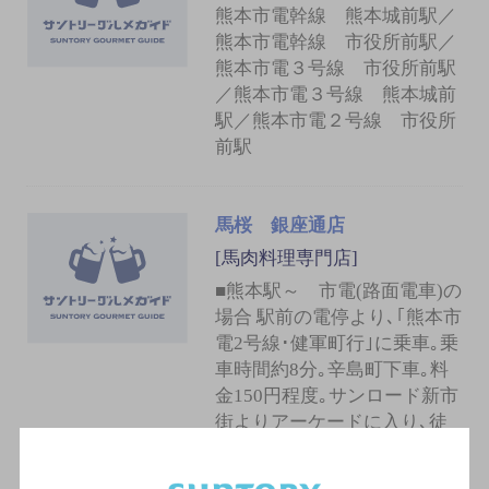
熊本市電幹線 熊本城前駅／
熊本市電幹線 市役所前駅／
熊本市電３号線 市役所前駅
／熊本市電３号線 熊本城前
駅／熊本市電２号線 市役所
前駅
馬桜 銀座通店
[馬肉料理専門店]
■熊本駅～ 市電(路面電車)の
場合 駅前の電停より､｢熊本市
電2号線･健軍町行｣に乗車｡乗
車時間約8分｡辛島町下車｡料
金150円程度｡サンロード新市
街よりアーケードに入り､徒
歩5分｡／■熊本駅～ バスの
場合 駅前のバス停より｢交通