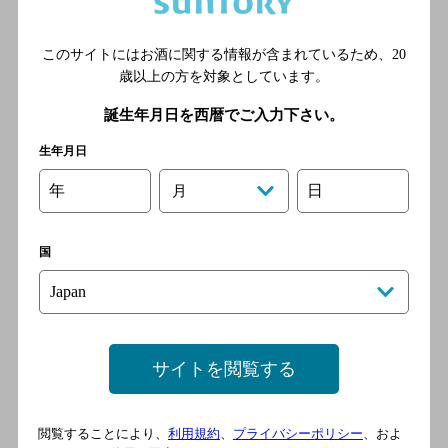
センター行｣に乗車｡乗車時間
約15分｡熊本交通センター下
このサイトにはお酒に関する情報が含まれているため、
20
車｡料金130円程度｡／■熊本イ
歳以上の方を対象としています。
ンター～ 乗車時間約20分｡
国道57号線(東バイパス)を｢熊
誕生年月日を西暦でご入力下さい。
本市街｣方面へ､保田窪北交差
生年月日
点を右折し､産業道路に入る｡
新屋敷1丁目交差点を右折後
年
日
月
約2分で通町筋近辺へ到着｡銀
座通りへ。
国
たいちろう
[郷土料理]
熊本市電A系統 通町筋駅 徒歩
サイトを閲覧する
3分
閲覧することにより、
利用規約
、
プライバシーポリシー
、およ