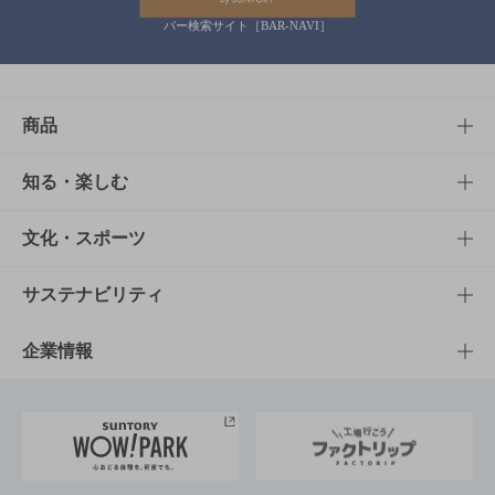
バー検索サイト［BAR-NAVI］
商品
商品TOP
知る・楽しむ
商品一覧
知る・楽しむTOP
文化・スポーツ
商品発売情報
キャンペーン
文化・スポーツTOP
サステナビリティ
栄養成分一覧
工場見学
サントリーホール
サステナビリティTOP
企業情報
お料理・お酒レシピ
サントリー美術館
トップメッセージ
企業情報TOP
地域情報
サントリーサンバーズ大阪
サントリーが考えるサステナビリティ経営
企業概要