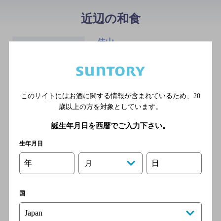
近辺の和食
佳山
[うどん]
熊本市電３号線 熊本城前駅
／熊本市電２号線 市役所前
駅／熊本市電２号線 熊本城
このサイトにはお酒に関する情報が含まれているため、
20
前駅／熊本市電３号線 市役
歳以上の方を対象としています。
所前駅／熊本市電幹線 市役
誕生年月日を西暦でご入力下さい。
所前駅
生年月日
年
日
月
旬彩処まつ川
[和食と郷土料理の店]
国
熊本市電A系統 花畑町駅 徒歩
3分