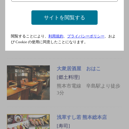
集家
サイトを閲覧する
[焼き鳥]
熊本市電２号線 市役所前駅
閲覧することにより、
利用規約
、
プライバシーポリシー
、およ
／熊本市電幹線 熊本城前駅
び Cookie の使用に同意したことになります。
／熊本市電幹線 市役所前駅
大衆居酒屋 おはこ
[郷土料理]
熊本市電線 辛島駅より徒歩
3分
浅草すし若 熊本総本店
[寿司]