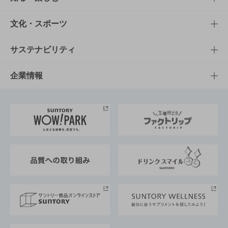
商品一覧
知る・楽しむTOP
文化・スポーツ
商品発売情報
キャンペーン
文化・スポーツTOP
サステナビリティ
栄養成分一覧
工場見学
サントリーホール
サステナビリティTOP
企業情報
お料理・お酒レシピ
サントリー美術館
トップメッセージ
企業情報TOP
地域情報
サントリーサンバーズ大阪
サントリーが考えるサステナビリティ経営
企業概要
東京サントリーサンゴリアス
ESG情報ポータル
グループ企業一覧
サントリースポーツ
サステナビリティストーリーズ
事業所一覧
採用情報