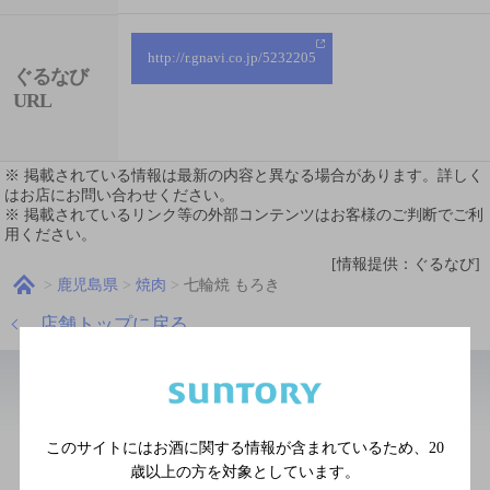
http://r.gnavi.co.jp/5232205
ぐるなび
URL
※ 掲載されている情報は最新の内容と異なる場合があります。詳しく
はお店にお問い合わせください。
※ 掲載されているリンク等の外部コンテンツはお客様のご判断でご利
用ください。
[情報提供：ぐるなび]
鹿児島県
焼肉
七輪焼 もろき
店舗トップに戻る
近辺の中華・韓国・焼肉
このサイトにはお酒に関する情報が含まれているため、
20
肉基地 黒貴（くろき）
歳以上の方を対象としています。