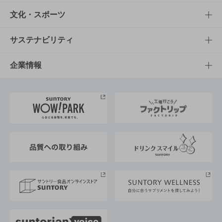
商品一覧
知る・楽しむTOP
文化・スポーツ
商品発売情報
キャンペーン
文化・スポーツTOP
サステナビリティ
栄養成分一覧
工場見学
サントリーホール
サステナビリティTOP
企業情報
お料理・お酒レシピ
サントリー美術館
トップメッセージ
企業情報TOP
地域情報
サントリーサンバーズ大阪
サントリーが考えるサステナビリティ経営
企業概要
東京サントリーサンゴリアス
ESG情報ポータル
グループ企業一覧
サントリースポーツ
サステナビリティストーリーズ
事業所一覧
採用情報