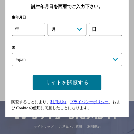
[焼肉]
誕生年月日を西暦でご入力下さい。
鹿児島市電（系統2） 高見橋
生年月日
駅 徒歩2分／鹿児島市電（系
統2） 鹿児島中央駅 徒歩5分
年
日
月
焼肉 炭火神吉
国
[焼肉]
ＪＲ 鹿児島中央駅 東口 徒歩4
分／鹿児島市電 高見橋電停
徒歩1分
サイトを閲覧する
閲覧することにより、
利用規約
、
プライバシーポリシー
、およ
び Cookie の使用に同意したことになります。
サイトマップ
ご意見・ご感想
利用規約