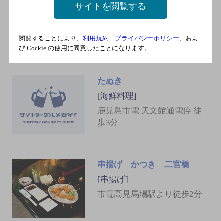
サイトを閲覧する
[しゃぶしゃぶ]
鹿児島市電（系統1） 天文館
閲覧することにより、
利用規約
、
プライバシーポリシー
、およ
通電停 徒歩5分
び Cookie の使用に同意したことになります。
たぬき
[海鮮料理]
鹿児島市電 天文館通電停 徒
歩3分
串揚げ かつき 二官橋
[串揚げ]
市電高見馬場駅より徒歩2分