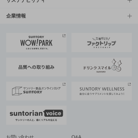
サステナビリティ
栄養成分一覧
工場見学
サントリーホール
サステナビリティTOP
企業情報
お料理・お酒レシピ
サントリー美術館
トップメッセージ
企業情報TOP
地域情報
サントリーサンバーズ大阪
サントリーが考えるサステナビリティ経営
企業概要
東京サントリーサンゴリアス
ESG情報ポータル
グループ企業一覧
サントリースポーツ
サステナビリティストーリーズ
事業所一覧
採用情報
お問い合わせ
Q&A