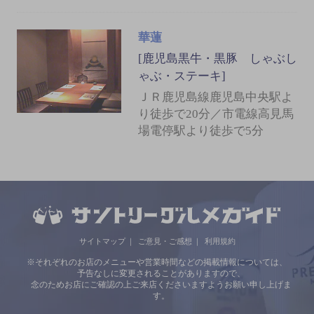
華蓮
[鹿児島黒牛・黒豚 しゃぶし
ゃぶ・ステーキ]
ＪＲ鹿児島線鹿児島中央駅よ
り徒歩で20分／市電線高見馬
場電停駅より徒歩で5分
サイトマップ
ご意見・ご感想
利用規約
※それぞれのお店のメニューや営業時間などの掲載情報については、
予告なしに変更されることがありますので、
念のためお店にご確認の上ご来店くださいますようお願い申し上げま
す。