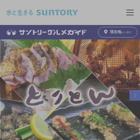
このページの本文へ移動
メニュ
現在地
から探す