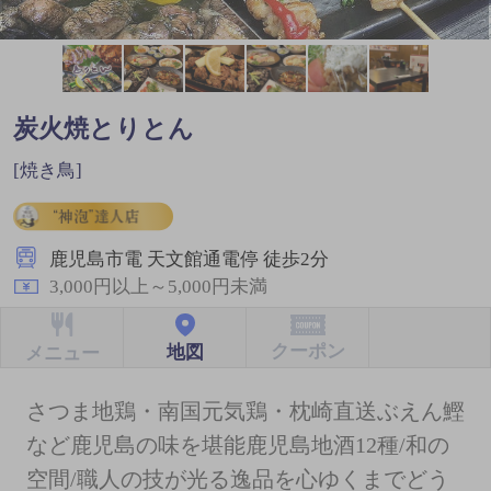
炭火焼とりとん
[焼き鳥]
鹿児島市電 天文館通電停 徒歩2分
3,000円以上～5,000円未満
クーポン
地図
メニュー
さつま地鶏・南国元気鶏・枕崎直送ぶえん鰹
など鹿児島の味を堪能鹿児島地酒12種/和の
空間/職人の技が光る逸品を心ゆくまでどう