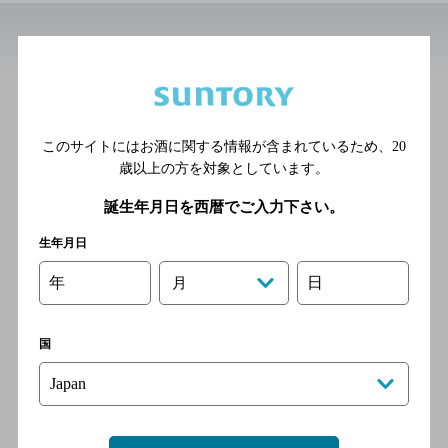
近辺の和食
遊食楽酒 宴家
[居酒屋]
このサイトにはお酒に関する情報が含まれているため、
20
ＪＲ線 鹿児島中央駅
歳以上の方を対象としています。
誕生年月日を西暦でご入力下さい。
生年月日
家烹酒肆 世楽
年
日
月
[創作和食/日本料理/バー]
市電天文館通駅より徒歩6分
国
酒肴菜屋 伝一