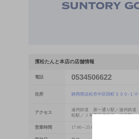
濱松たんと本店の店舗情報
0534506622
電話
住所
静岡県浜松市中区田町３３０-１マ
遠州鉄道 第一通り駅／遠州鉄道
アクセス
松駅／ＪＲ東海道本線 浜松駅
営業時間
17:00～25:00