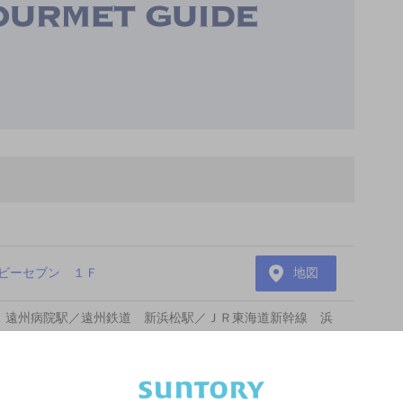
ビーセブン １Ｆ
地図
 遠州病院駅／遠州鉄道 新浜松駅／ＪＲ東海道新幹線 浜