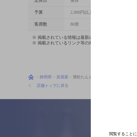
定休日
無休
予算
2,000円以上～3,000円未満
客席数
80席
※ 掲載されている情報は最新の内容と異なる場合が
※ 掲載されているリンク等の外部コンテンツはお客
静岡県
居酒屋
濱松たんと本店
店舗トップに戻る
閲覧することに