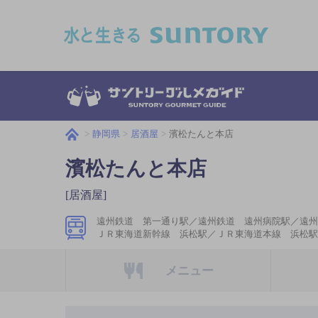
このページの本文へ移動
静岡県
居酒屋
濱松たんと本店
濱松たんと本店
[居酒屋]
遠州鉄道 第一通り駅／遠州鉄道 遠州病院駅／遠州
ＪＲ東海道新幹線 浜松駅／ＪＲ東海道本線 浜松駅
メニュー