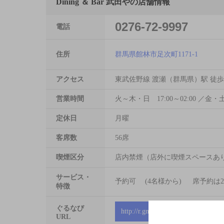
Dining ＆ Bar 武田やの店舗情報
0276-72-9997
電話
住所
群馬県館林市足次町1171-1
アクセス
東武佐野線 渡瀬（群馬県）駅 徒歩
営業時間
火～木・日 17:00～02:00 ／金・土 
定休日
月曜
客席数
56席
喫煙区分
店内禁煙（店外に喫煙スペース
サービス・
予約可 (4名様から) 席予約は
特徴
ぐるなび
http://r.gnavi.co.jp/5129419
URL