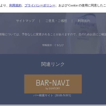
より、
利用規約
、
プライバシーポリシー
、および Cookie の使用に同意し
サイトマップ
ご意見・ご感想
利用規約
情報については、
予告なしに変更されることがありますので、
念のためお店にご確
情報提供：ぐるなび
関連リンク
バー検索サイト［BAR-NAVI］