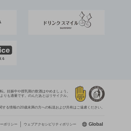
運転。
妊娠中や授乳期の飲酒はやめましょう。
よりも適量です。
のんだあとはリサイクル。
関する情報の20歳未満の方への転送および共有はご遠慮ください。
新しいウィン
Global
ーポリシー
ウェブアクセシビリティ
ポリシー