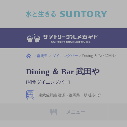
このページの本文へ移動
群馬県
ダイニングバー
Dining ＆ Bar 武田や
Dining ＆ Bar 武田や
[和食ダイニングバー]
東武佐野線 渡瀬（群馬県）駅 徒歩8分
メニュー