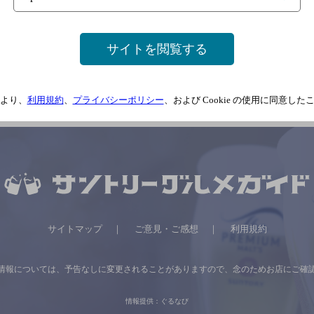
サイトを閲覧する
ＳＡＢＩ
より、
利用規約
、
プライバシーポリシー
、および Cookie の使用に同意し
サイトマップ
ご意見・ご感想
利用規約
情報については、
予告なしに変更されることがありますので、
念のためお店にご確
情報提供：ぐるなび