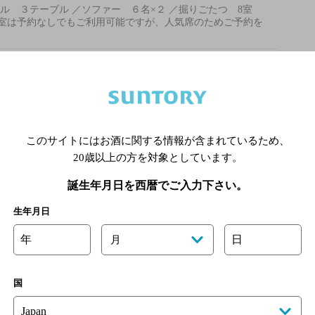
ル ３テーブル ／ソファー ６名×２ ／掘りごたつ 8室
個室は予約なしでもご利用可能ですが、人気席のためご予約を
喫煙区分の詳細はこちら
からOK！カウンター指定など可！コース料理は2名様~
このサイトにはお酒に関する情報が含まれているため、
オリジナルサイト
20歳以上の方を対象としています。
誕生年月日を西暦でご入力下さい。
あります。詳しくはお店にお問い合わせください。
様のご判断でご利用ください。
生年月日
[情報提供：ぐるなび]
年
日
月
国