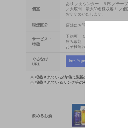
あり ／カウンター ６席 ／テーブ
個室
／大広間 最大50名様収容！ ／
おすすめいたします。
喫煙区分
店舗にお問い合わせください
予約可 (2名様から) お一人様
サービス・
飲み放題 １３８９円～
特徴
お子様連れ大歓迎
ぐるなび
http://r.gnavi.co.jp/8hpvvuma0000
URL
※ 掲載されている情報は最新の内容と異なる場合が
※ 掲載されているリンク等の外部コンテンツはお客
飲めるお酒