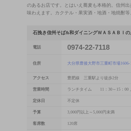
のあるお店です。とはいえ蕎麦も本格的。信州出
味わえます。カクテル・果実酒・地酒・地焼酎等、
石挽き信州そば&和ダイニングＷＡＳＡＢＩの
0974-22-7118
電話
住所
大分県豊後大野市三重町市場1606-
アクセス
豊肥線 三重駅より徒歩2分
営業時間
ランチタイム 11：30～15：00 
定休日
不定休
予算
3,000円以上～5,000円未満
客席数
120席