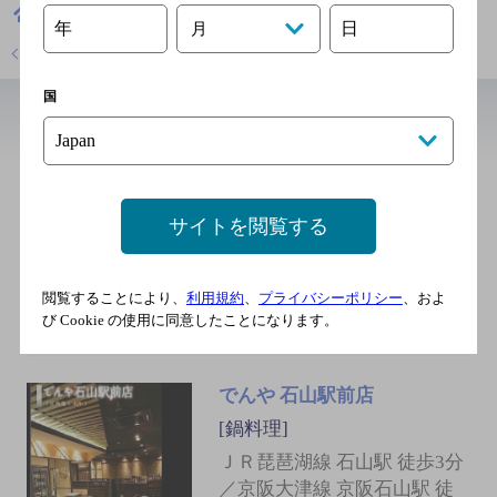
滋賀県
焼き鳥
鶏こう総本店
年
日
月
店舗トップに戻る
国
近辺の和食
寿司居酒屋や台ずし 石山駅前
町
サイトを閲覧する
[寿司]
JR東海道本線（米原-神戸）
閲覧することにより、
利用規約
、
プライバシーポリシー
、およ
石山駅 南出口 徒歩2分
び Cookie の使用に同意したことになります。
でんや 石山駅前店
[鍋料理]
ＪＲ琵琶湖線 石山駅 徒歩3分
／京阪大津線 京阪石山駅 徒