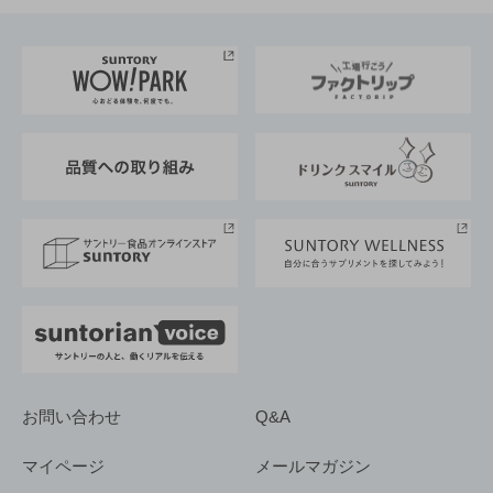
お料理・お酒レシピ
サントリー美術館
トップメッセージ
企業情報TOP
地域情報
サントリーサンバーズ大阪
サントリーが考えるサステナビリティ経営
企業概要
東京サントリーサンゴリアス
ESG情報ポータル
グループ企業一覧
サントリースポーツ
サステナビリティストーリーズ
事業所一覧
採用情報
お問い合わせ
Q&A
マイページ
メールマガジン