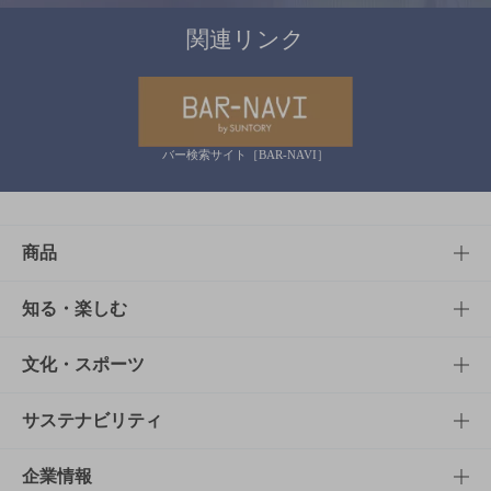
関連リンク
バー検索サイト［BAR-NAVI］
商品
商品TOP
知る・楽しむ
商品一覧
知る・楽しむTOP
文化・スポーツ
商品発売情報
キャンペーン
文化・スポーツTOP
サステナビリティ
栄養成分一覧
工場見学
サントリーホール
サステナビリティTOP
企業情報