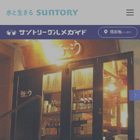
このページの本文へ移動
メニュ
現在地
から探す