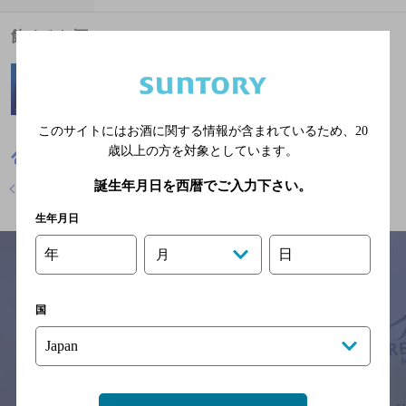
飲めるお酒
このサイトにはお酒に関する情報が含まれているため、
20
歳以上の方を対象としています。
千葉県
寿司
銀寿司
地図
誕生年月日を西暦でご入力下さい。
店舗トップに戻る
生年月日
年
日
月
サイトマップ
ご意見・ご感想
利用規約
国
※それぞれのお店のメニューや営業時間などの掲載情報については、
予告なしに変更されることがありますので、
念のためお店にご確認の上ご来店くださいますようお願い申し上げま
す。