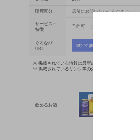
喫煙区分
店舗にお問い合わせください
サービス・
予約可 (1名様から) お電話に
特徴
ぐるなび
http://r.gnavi.co.jp/5104102
URL
※ 掲載されている情報は最新の内容と異なる場合が
※ 掲載されているリンク等の外部コンテンツはお客
飲めるお酒