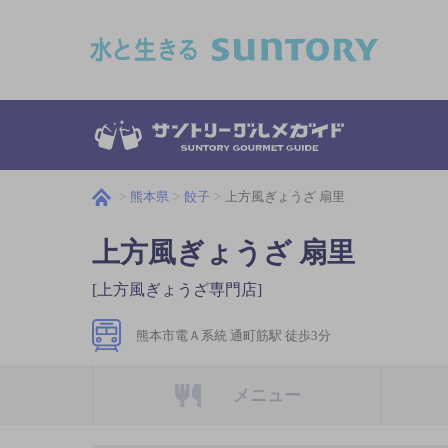
このページの本文へ移動
熊本県
餃子
上方風ぎょうざ 扇里
上方風ぎょうざ 扇里
[上方風ぎょうざ専門店]
熊本市電Ａ系統 通町筋駅 徒歩3分
メニュー