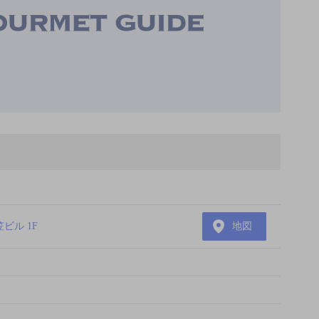
ビル 1F
地図