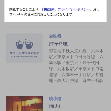
都営大江戸線 六本木駅 7番出
閲覧することにより、
利用規約
、
プライバシーポリシー
、およ
口 徒歩2分／地下鉄日比谷線
び Cookie の使用に同意したことになります。
六本木駅 徒歩4分
金味得
[中華料理]
都営地下鉄大江戸線 六本木
駅／東京メトロ日比谷線 六
本木駅／東京メトロ千代田
線 乃木坂駅／東京メトロ南
北線 六本木一丁目駅／都営
地下鉄大江戸線 麻布十番駅
綾小路
[焼肉]