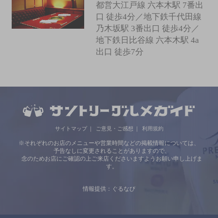
都営大江戸線 六本木駅 7番出
口 徒歩4分／地下鉄千代田線
乃木坂駅 3番出口 徒歩4分／
地下鉄日比谷線 六本木駅 4a
出口 徒歩7分
サイトマップ
ご意見・ご感想
利用規約
※それぞれのお店のメニューや営業時間などの掲載情報については、
予告なしに変更されることがありますので、
念のためお店にご確認の上ご来店くださいますようお願い申し上げま
す。
情報提供：ぐるなび