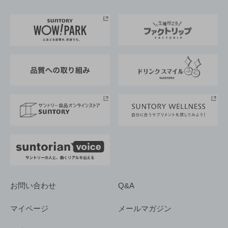
お料理・お酒レシピ
サントリー美術館
トップメッセージ
企業情報TOP
地域情報
サントリーサンバーズ大阪
サントリーが考えるサステナビリティ経営
企業概要
東京サントリーサンゴリアス
ESG情報ポータル
グループ企業一覧
サントリースポーツ
サステナビリティストーリーズ
事業所一覧
採用情報
お問い合わせ
Q&A
マイページ
メールマガジン