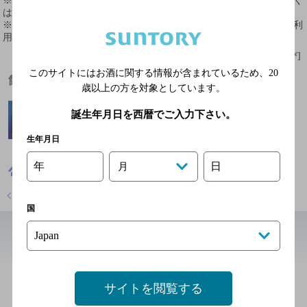
※ 掲載されている情報は最新の内容と異なる場合があります。詳しく
はお店にお問い合わせください。
※ 掲載されているリンク等の外部コンテンツはお客様のご判断でご利
用ください。
[情報提供：ぐるなび]
このサイトにはお酒に関する情報が含まれているため、
20
飲めるお酒
歳以上の方を対象としています。
誕生年月日を西暦でご入力下さい。
生年月日
年
日
月
東京都
中華料理
ＳＩＬＩＮ 火龍園
店舗トップに戻る
国
近辺の中華・韓国・焼肉
牛たん 一徹 六本木
サイトを閲覧する
[焼肉]