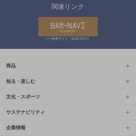
関連リンク
バー検索サイト［BAR-NAVI］
商品
商品TOP
知る・楽しむ
商品一覧
知る・楽しむTOP
文化・スポーツ
商品発売情報
キャンペーン
文化・スポーツTOP
サステナビリティ
栄養成分一覧
工場見学
サントリーホール
サステナビリティTOP
企業情報