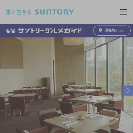
このページの本文へ移動
メニュ
現在地
から探す