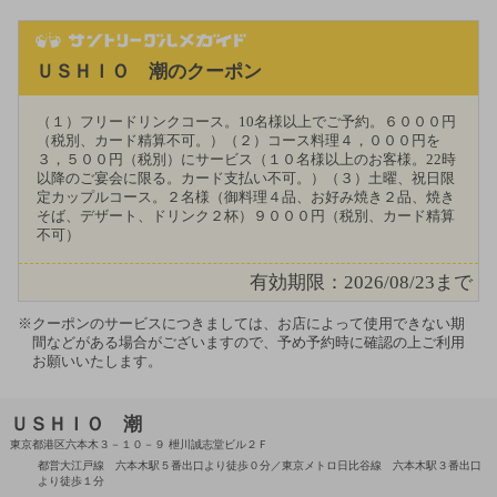
ＵＳＨＩＯ 潮のクーポン
（１）フリードリンクコース。10名様以上でご予約。６０００円
（税別、カード精算不可。）（２）コース料理４，０００円を
３，５００円（税別）にサービス（１０名様以上のお客様。22時
以降のご宴会に限る。カード支払い不可。）（３）土曜、祝日限
定カップルコース。２名様（御料理４品、お好み焼き２品、焼き
そば、デザート、ドリンク２杯）９０００円（税別、カード精算
不可）
有効期限：2026/08/23まで
クーポンのサービスにつきましては、お店によって使用できない期
間などがある場合がございますので、予め予約時に確認の上ご利用
お願いいたします。
ＵＳＨＩＯ 潮
東京都港区六本木３－１０－９ 枻川誠志堂ビル２Ｆ
都営大江戸線 六本木駅５番出口より徒歩０分／東京メトロ日比谷線 六本木駅３番出口
より徒歩１分