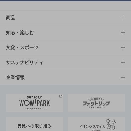
商品
商品TOP
知る・楽しむ
商品一覧
知る・楽しむTOP
文化・スポーツ
商品発売情報
キャンペーン
文化・スポーツTOP
サステナビリティ
栄養成分一覧
工場見学
サントリーホール
サステナビリティTOP
企業情報
お料理・お酒レシピ
サントリー美術館
トップメッセージ
企業情報TOP
地域情報
サントリーサンバーズ大阪
サントリーが考えるサステナビリティ経営
企業概要
東京サントリーサンゴリアス
ESG情報ポータル
グループ企業一覧