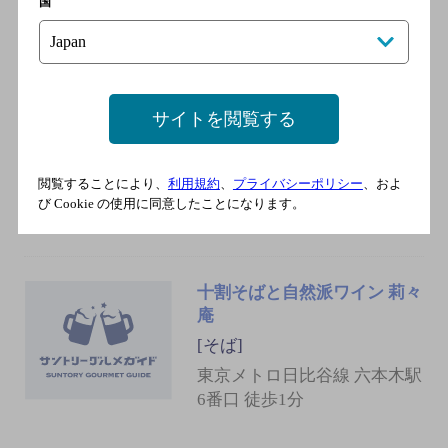
地下鉄日比谷線 六本木駅 徒
国
歩2分／地下鉄大江戸線 六本
木駅 徒歩2分
サイトを閲覧する
YAKITORI 燃
[焼き鳥]
都営大江戸線（環状部） 六本
閲覧することにより、
利用規約
、
プライバシーポリシー
、およ
び Cookie の使用に同意したことになります。
木駅 5番口 徒歩2分
十割そばと自然派ワイン 莉々
庵
[そば]
東京メトロ日比谷線 六本木駅
6番口 徒歩1分