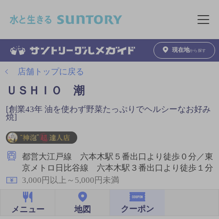
このページの本文へ移動
メニュ
現在地
から探す
店舗トップに戻る
ＵＳＨＩＯ 潮
[創業43年 油を使わず野菜たっぷりでヘルシーなお好み
焼]
都営大江戸線 六本木駅５番出口より徒歩０分／東
京メトロ日比谷線 六本木駅３番出口より徒歩１分
3,000円以上～5,000円未満
クーポン
地図
メニュー