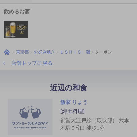
飲めるお酒
東京都
お好み焼き
ＵＳＨＩＯ 潮
クーポン
店舗トップに戻る
近辺の和食
飯家 りょう
[郷土料理]
都営大江戸線（環状部） 六本
木駅 5番口 徒歩1分