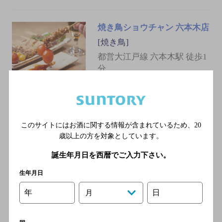
焼き鳥ショウチャン 六本木店
[焼き鳥]
都営大江戸線 六本木駅 徒歩1
分
しゃぶ八 六本木
[しゃぶしゃぶ]
このサイトにはお酒に関する情報が含まれているため、
20
歳以上の方を対象としています。
地下鉄日比谷線 六本木駅 徒
歩1分
誕生年月日を西暦でご入力下さい。
生年月日
年
日
月
瀬里奈 本店
[日本料理]