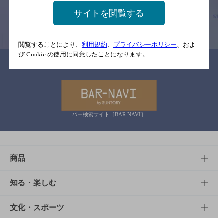
す。
サイトを閲覧する
情報提供：ぐるなび
閲覧することにより、
利用規約
、
プライバシーポリシー
、およ
び Cookie の使用に同意したことになります。
関連リンク
バー検索サイト［BAR-NAVI］
商品
商品TOP
知る・楽しむ
商品一覧
知る・楽しむTOP
文化・スポーツ