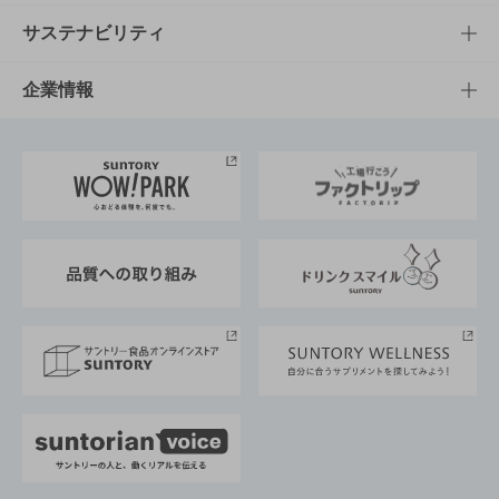
商品発売情報
キャンペーン
文化・スポーツTOP
サステナビリティ
栄養成分一覧
工場見学
サントリーホール
サステナビリティTOP
企業情報
お料理・お酒レシピ
サントリー美術館
トップメッセージ
企業情報TOP
地域情報
サントリーサンバーズ大阪
サントリーが考えるサステナビリティ経営
企業概要
東京サントリーサンゴリアス
ESG情報ポータル
グループ企業一覧
サントリースポーツ
サステナビリティストーリーズ
事業所一覧
採用情報