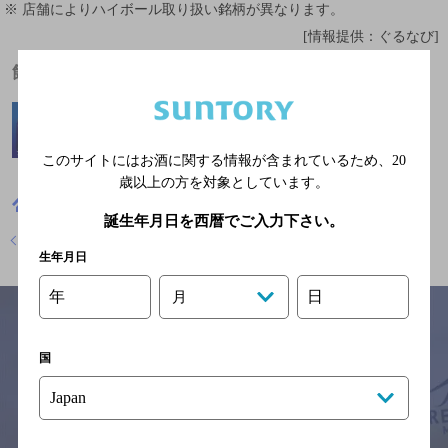
※ 店舗によりハイボール取り扱い銘柄が異なります。
[情報提供：ぐるなび]
飲めるお酒
このサイトにはお酒に関する情報が含まれているため、
20
歳以上の方を対象としています。
熊本県
焼き鳥
地どり庵三蔵
誕生年月日を西暦でご入力下さい。
店舗トップに戻る
生年月日
年
日
月
国
サイトマップ
ご意見・ご感想
利用規約
※それぞれのお店のメニューや営業時間などの掲載情報については、
予告なしに変更されることがありますので、
念のためお店にご確認の上ご来店くださいますようお願い申し上げま