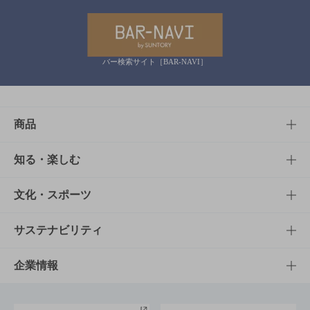
バー検索サイト［BAR-NAVI］
商品
商品TOP
知る・楽しむ
商品一覧
知る・楽しむTOP
文化・スポーツ
商品発売情報
キャンペーン
文化・スポーツTOP
サステナビリティ
栄養成分一覧
工場見学
サントリーホール
サステナビリティTOP
企業情報
お料理・お酒レシピ
サントリー美術館
トップメッセージ
企業情報TOP