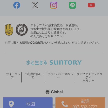
ストップ！20歳未満飲酒・飲酒運転。
妊娠中や授乳期の飲酒はやめましょう。
お酒はなによりも適量です。
のんだあとはリサイクル。
お酒に関する情報の20歳未満の方への転送および共有はご遠慮ください。
サイトマッ
ご利用にあたっ
プライバシーポリシ
ウェブアクセシビリ
プ
て
ー
ティ
ポリシー
新しいウィンドウで開く
Global
電話
地図
COPYRIGHT © SUNTORY HOLDINGS LIMITED.
097-532-2727