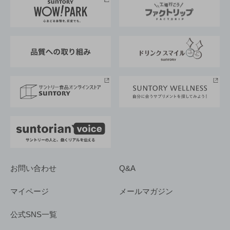
地域情報
サントリーサンバーズ大阪
サントリーが考えるサステナビリティ経営
企業概要
東京サントリーサンゴリアス
ESG情報ポータル
グループ企業一覧
サントリースポーツ
サステナビリティストーリーズ
事業所一覧
採用情報
お問い合わせ
Q&A
マイページ
メールマガジン
公式SNS一覧