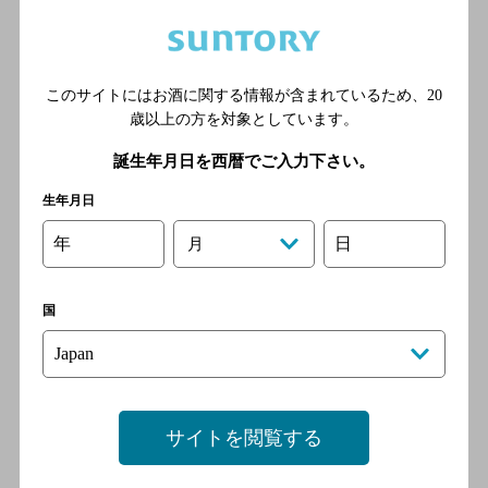
食と酒 まるみ
[海鮮料理]
JR各線 大分駅より徒歩10分
このサイトにはお酒に関する情報が含まれているため、
20
歳以上の方を対象としています。
誕生年月日を西暦でご入力下さい。
生年月日
焼き鳥すみとら
[焼き鳥]
年
日
月
ＪＲ久大本線 大分駅／ＪＲ
日豊本線 大分駅／ＪＲ豊肥
国
本線 大分駅／ＪＲゆふ高原
線 大分駅／ＪＲ阿蘇高原
線 大分駅
サイトを閲覧する
家庭料理 みちはな