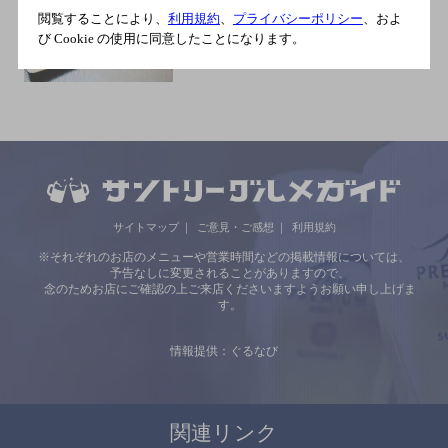
[家庭料理]
閲覧することにより、
利用規約
、
プライバシーポリシー
、およ
日豊本線 大分駅府内中央口
び Cookie の使用に同意したことになります。
より徒歩１５分
サイトマップ
ご意見・ご感想
利用規約
※それぞれのお店のメニューや営業時間などの掲載情報については、
予告なしに変更されることがありますので、
念のためお店にご確認の上ご来店くださいますようお願い申し上げま
す。
情報提供：ぐるなび
関連リンク