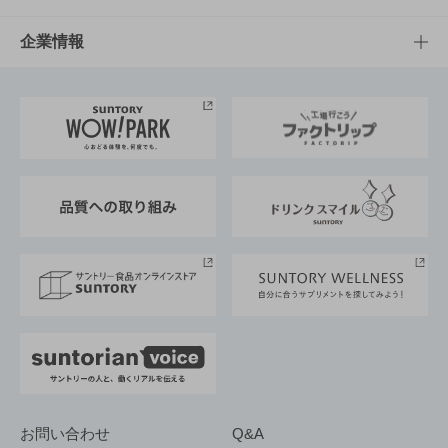
栄養成分一覧
工場見学
サントリーホール
サステナビリティTOP
企業情報
お料理・お酒レシピ
サントリー美術館
トップメッセージ
企業情報TOP
地域情報
サントリーサンバーズ大阪
サントリーが考えるサステナビリティ経営
企業概要
東京サントリーサンゴリアス
ESG情報ポータル
グループ企業一覧
サントリースポーツ
サステナビリティストーリーズ
事業所一覧
採用情報
お問い合わせ
Q&A