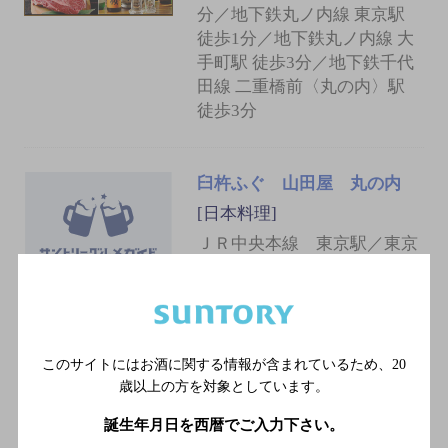
分／地下鉄丸ノ内線 東京駅
徒歩1分／地下鉄丸ノ内線 大
手町駅 徒歩3分／地下鉄千代
田線 二重橋前〈丸の内〉駅
徒歩3分
臼杵ふぐ 山田屋 丸の内
[日本料理]
ＪＲ中央本線 東京駅／東京
メトロ千代田線 二重橋前駅
／東京メトロ丸ノ内線 東京
駅／ＪＲ横須賀線 東京駅／
ＪＲ中央線快速 東京駅
このサイトにはお酒に関する情報が含まれているため、
20
歳以上の方を対象としています。
しち十二候
誕生年月日を西暦でご入力下さい。
[日本料理、鉄板焼き]