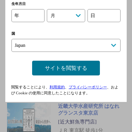
生年月日
ＪＲ 東京駅 徒歩1分
年
日
月
国
博多もつ鍋 幸 とりもつえん
KITTE丸の内店
[居酒屋]
ＪＲ 東京駅 丸の内南口 徒歩1
サイトを閲覧する
分／地下鉄丸ノ内線 東京駅
徒歩1分／地下鉄千代田線 二
重橋前〈丸の内〉駅 徒歩2分
閲覧することにより、
利用規約
、
プライバシーポリシー
、およ
び Cookie の使用に同意したことになります。
近畿大学水産研究所 はなれ
グランスタ東京店
[近大鮮魚専門店]
ＪＲ 東京駅 徒歩1分