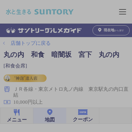
このページの本文へ移動
メニュ
現在地
から探す
店舗トップに戻る
丸の内 和食 暗闇坂 宮下 丸の内
[和食会席]
ＪＲ各線・東京メトロ丸ノ内線 東京駅丸の内口直
結
10,000円以上
クーポン
地図
メニュー