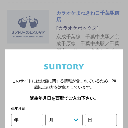
カラオケまねきねこ千葉駅前
店
[カラオケボックス]
京成千葉線 千葉中央駅／京
成千原線 千葉中央駅／千葉
都市モノレールタウンライナ
ー１号線 葭川公園駅／京成
千葉線 京成千葉駅／千葉都
市モノレールタウンライナー
２号線 千葉駅
このサイトにはお酒に関する情報が含まれているため、
20
歳以上の方を対象としています。
誕生年月日を西暦でご入力下さい。
カラオケまねきねこ千葉駅前
２号店
生年月日
[カラオケボックス]
年
日
月
京成千葉線 京成千葉駅／京