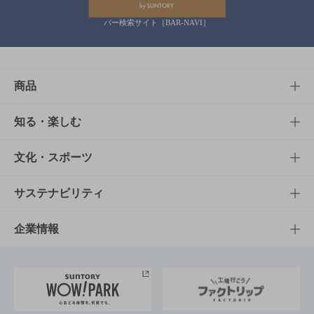
バー検索サイト［BAR-NAVI］
商品
商品TOP
知る・楽しむ
商品一覧
知る・楽しむTOP
文化・スポーツ
商品発売情報
キャンペーン
文化・スポーツTOP
サステナビリティ
栄養成分一覧
工場見学
サントリーホール
サステナビリティTOP
企業情報
お料理・お酒レシピ
サントリー美術館
トップメッセージ
企業情報TOP
地域情報
サントリーサンバーズ大阪
サントリーが考えるサステナビリティ経営
企業概要